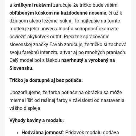
a
krátkymi rukávmi
zaručuje, že tričko bude vaším
obľúbeným kúskom na každodenné nosenie
, či už k
džínsom alebo ležérnej sukni.
To najlepšie na tomto
modeli je jeho univerzálnosť a schopnosť okamžite
osviežiť akýkoľvek outfit. Precízne spracovanie
slovenskej značky Favab zaručuje, že tričko si zachová
svoju farebnú intenzitu a tvar aj po mnohých praniach.
Celý model bol s láskou
navrhnutý a vyrobený na
Slovensku.
Tričko je dostupné aj bez potlače.
Upozorňujeme, že farba potlače na obrázku sa môže
mierne líšiť od reálnej farby v závislosti od nastavenia
vášho displeja.
Výhody bavlny a modalu:
Hodvábna jemnosť
: Prídavok modalu dodáva