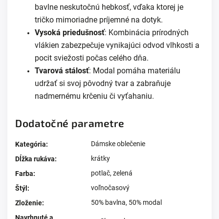
bavlne neskutočnú hebkosť, vďaka ktorej je
tričko mimoriadne príjemné na dotyk.
Vysoká priedušnosť
: Kombinácia prírodných
vlákien zabezpečuje vynikajúci odvod vlhkosti a
pocit sviežosti počas celého dňa.
Tvarová stálosť
: Modal pomáha materiálu
udržať si svoj pôvodný tvar a zabraňuje
nadmernému krčeniu či vyťahaniu.
Dodatočné parametre
Dámske oblečenie
Kategória
:
krátky
Dĺžka rukáva
:
potlač
,
zelená
Farba
:
voľnočasový
Štýl
:
50% bavlna, 50% modal
Zloženie
:
Navrhnuté a