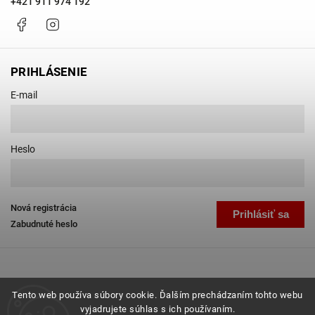
+421 911 974 192
Facebook
Instagram
PRIHLÁSENIE
E-mail
Heslo
Nová registrácia
Prihlásiť sa
Zabudnuté heslo
Tento web používa súbory cookie. Ďalším prechádzaním tohto webu
vyjadrujete súhlas s ich používaním.