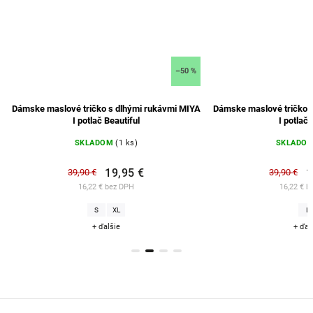
–50 %
–50 %
i MIYA
Dámske maslové tričko s dlhými rukávmi MIYA
Dámske pyžamo 
I potlač Srdcia
p
SKLADOM
(1 ks)
SK
19,95 €
39,90 €
16,22 € bez DPH
52
L
+ ďalšie