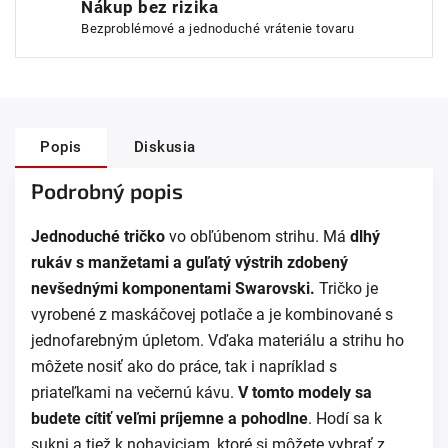
Nákup bez rizika
Bezproblémové a jednoduché vrátenie tovaru
Popis
Diskusia
Podrobný popis
Jednoduché tričko
vo obľúbenom strihu. Má
dlhý
rukáv s manžetami a guľatý výstrih zdobený
nevšednými komponentami Swarovski.
Tričko je
vyrobené z maskáčovej potlače a je kombinované s
jednofarebným úpletom. Vďaka materiálu a strihu ho
môžete nosiť ako do práce, tak i napríklad s
priateľkami na večernú kávu.
V tomto modely sa
budete cítiť veľmi príjemne a pohodlne
. Hodí sa k
sukni a tiež k nohaviciam,
ktoré si môžete vybrať z