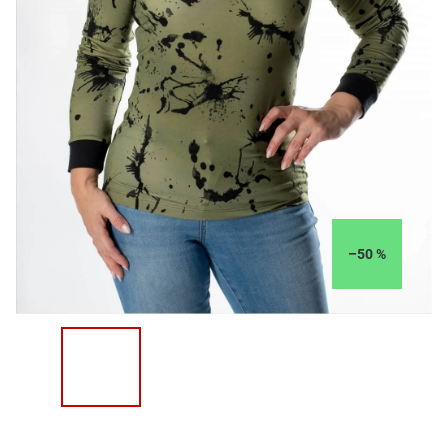
–50 %