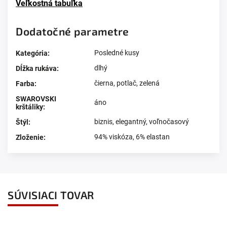
Veľkostná tabuľka
Dodatočné parametre
Posledné kusy
Kategória
:
dlhý
Dĺžka rukáva
:
čierna, potlač, zelená
Farba
:
SWAROVSKI
áno
krštáliky
:
biznis, elegantný, voľnočasový
Štýl
:
94% viskóza, 6% elastan
Zloženie
:
SÚVISIACI TOVAR