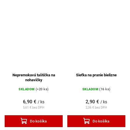
Nepremokavá taštička na
Sieťka na pranie bielizne
nohavičky
SKLADOM
(>20 ks)
SKLADOM
(16 ks)
6,90 €
2,90 €
/ ks
/ ks
5,61 € bez DPH
2,36 € bez DPH
Do košíka
Do košíka