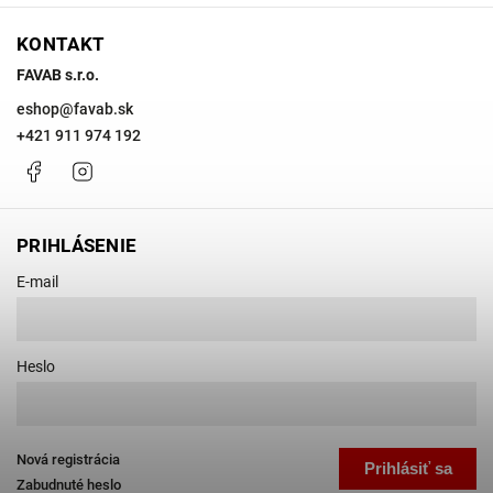
KONTAKT
FAVAB s.r.o.
eshop
@
favab.sk
+421 911 974 192
Facebook
Instagram
PRIHLÁSENIE
E-mail
Heslo
Nová registrácia
Prihlásiť sa
Zabudnuté heslo