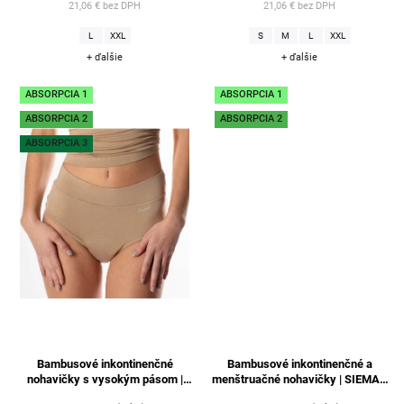
21,06 € bez DPH
21,06 € bez DPH
L
XXL
S
M
L
XXL
+ ďalšie
+ ďalšie
ABSORPCIA 1
ABSORPCIA 1
ABSORPCIA 2
ABSORPCIA 2
ABSORPCIA 3
Bambusové inkontinenčné
Bambusové inkontinenčné a
nohavičky s vysokým pásom |
menštruačné nohavičky | SIEMA -
LINA - telové
čierne