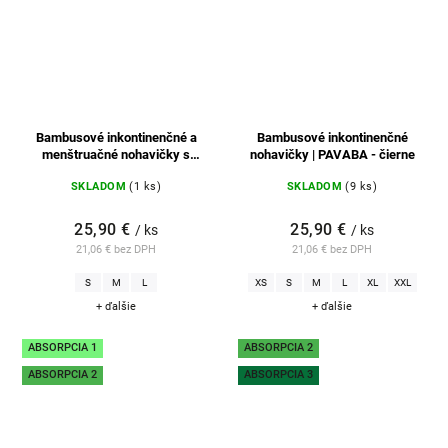
Bambusové inkontinenčné a
Bambusové inkontinenčné
menštruačné nohavičky s
nohavičky | PAVABA - čierne
vysokým pásom | LINA -
SKLADOM
(1 ks)
SKLADOM
(9 ks)
tmavozelené
25,90 €
25,90 €
/ ks
/ ks
21,06 € bez DPH
21,06 € bez DPH
S
M
L
XS
S
M
L
XL
XXL
+ ďalšie
+ ďalšie
ABSORPCIA 1
ABSORPCIA 2
ABSORPCIA 2
ABSORPCIA 3