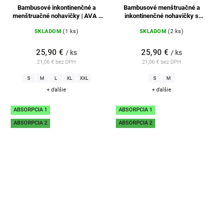
Bambusové inkontinenčné a
Bambusové menštruačné a
menštruačné nohavičky | AVA -
inkontinenčné nohavičky s
čierne
vysokým pásom | LINA - čierne
SKLADOM
(1 ks)
SKLADOM
(2 ks)
25,90 €
25,90 €
/ ks
/ ks
21,06 € bez DPH
21,06 € bez DPH
S
M
L
XL
XXL
S
M
+ ďalšie
+ ďalšie
ABSORPCIA 1
ABSORPCIA 1
ABSORPCIA 2
ABSORPCIA 2