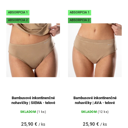
Najlacnejšie
Najdrahšie
ABSORPCIA 1
ABSORPCIA 1
Najpredávanejšie
ABSORPCIA 2
ABSORPCIA 2
Abecedne
Bambusové inkontinenčné
Bambusové inkontinenčné
nohavičky | SIEMA - telové
nohavičky | AVA - telové
SKLADOM
(1 ks)
SKLADOM
(12 ks)
25,90 €
25,90 €
/ ks
/ ks