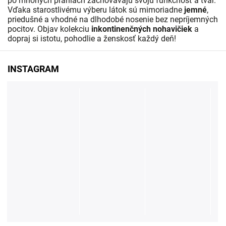
po mnohých praniach zachovávajú svoju funkčnosť a tvar.
Vďaka starostlivému výberu látok sú mimoriadne
jemné
,
priedušné a vhodné na dlhodobé nosenie bez nepríjemných
pocitov. Objav kolekciu
inkontinenčných nohavičiek
a
dopraj si istotu, pohodlie a ženskosť každý deň!
INSTAGRAM