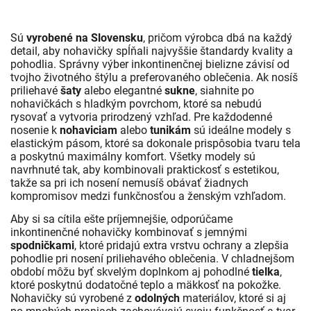
Sú
vyrobené na Slovensku
, pričom výrobca dbá na každý
detail, aby nohavičky spĺňali najvyššie štandardy kvality a
pohodlia. Správny výber inkontinenčnej bielizne závisí od
tvojho životného štýlu a preferovaného oblečenia. Ak nosíš
priliehavé
šaty
alebo elegantné
sukne
, siahnite po
nohavičkách s hladkým povrchom, ktoré sa nebudú
rysovať a vytvoria prirodzený vzhľad. Pre každodenné
nosenie k
nohaviciam
alebo
tunikám
sú ideálne modely s
elastickým pásom, ktoré sa dokonale prispôsobia tvaru tela
a poskytnú maximálny komfort. Všetky modely sú
navrhnuté tak, aby kombinovali praktickosť s estetikou,
takže sa pri ich nosení nemusíš obávať žiadnych
kompromisov medzi funkčnosťou a ženským vzhľadom.
Aby si sa cítila ešte príjemnejšie, odporúčame
inkontinenčné nohavičky kombinovať s jemnými
spodničkami
, ktoré pridajú extra vrstvu ochrany a zlepšia
pohodlie pri nosení priliehavého oblečenia. V chladnejšom
období môžu byť skvelým doplnkom aj pohodlné
tielka
,
ktoré poskytnú dodatočné teplo a mäkkosť na pokožke.
Nohavičky sú vyrobené z
odolných
materiálov, ktoré si aj