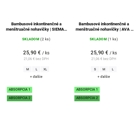
Bambusové inkontinenčné a
Bambusové inkontinenčné a
menštruačné nohavičky | SIEMA -
menštruačné nohavičky | AVA -
tmavozelené
tmavozelené
SKLADOM
(2 ks)
SKLADOM
(1 ks)
25,90 €
25,90 €
/ ks
/ ks
21,06 € bez DPH
21,06 € bez DPH
M
L
XL
S
M
L
+ ďalšie
+ ďalšie
ABSORPCIA 1
ABSORPCIA 1
ABSORPCIA 2
ABSORPCIA 2