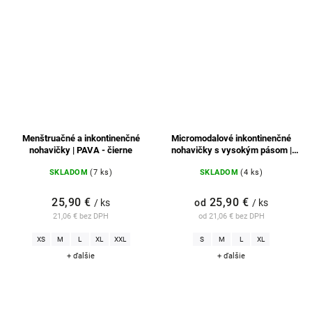
Menštruačné a inkontinenčné
Micromodalové inkontinenčné
nohavičky | PAVA - čierne
nohavičky s vysokým pásom |
LINA - čierne
SKLADOM
(7 ks)
SKLADOM
(4 ks)
25,90 €
25,90 €
/ ks
od
/ ks
21,06 € bez DPH
od 21,06 € bez DPH
XS
M
L
XL
XXL
S
M
L
XL
+ ďalšie
+ ďalšie