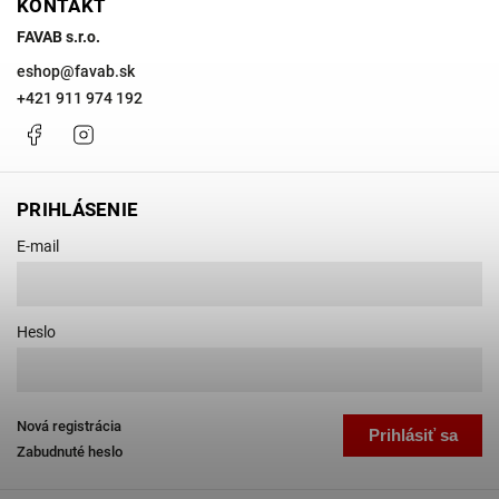
KONTAKT
FAVAB s.r.o.
eshop
@
favab.sk
+421 911 974 192
Facebook
Instagram
PRIHLÁSENIE
E-mail
Heslo
Nová registrácia
Prihlásiť sa
Zabudnuté heslo