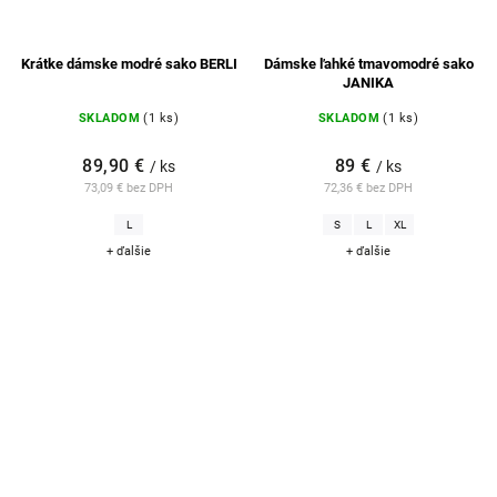
Krátke dámske modré sako BERLI
Dámske ľahké tmavomodré sako
JANIKA
SKLADOM
(1 ks)
SKLADOM
(1 ks)
89,90 €
89 €
/ ks
/ ks
73,09 € bez DPH
72,36 € bez DPH
L
S
L
XL
+ ďalšie
+ ďalšie