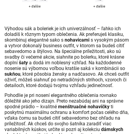
+ ďalšie
+ ďalšie
Výhodou sák a boleriek je ich univerzálnosť – ľahko ich
doladíš k rôznym typom oblečenia. Ak preferuješ klasiku,
skombinuj elegantné sako s
nohavicami
s vysokým pásom
a vytvor dokonalý business outfit, v ktorom sa budeš cítiť
sebavedomo a štýlovo. Na špeciálne príležitosti, ako sú
svadby či večerné akcie, siahnite po bolerku, ktoré krásne
doplní
šaty
a dodá im noblesný vzhľad. Na každodenné
nosenie sú výbornou voľbou kratšie saká v kombinácii so
sukňou
, ktoré pôsobia žensky a nadčasovo. Ak chceš outfit
oživiť, môžeš siahnuť po netradičných strihoch, vzoroch či
detailoch, ktoré dodajú tvojmu vzhľadu jedinečnosť.
Pohodlie je pri nosení elegantného oblečenia rovnako
dôležité ako jeho dizajn. Preto nezabúdaj ani na správne
spodné prádlo – kvalitné
menštruačné nohavičky
ti
poskytnú maximálnu ochranu a komfort počas celého dňa,
vďaka čomu sa budeš cítiť sebavedomo bez ohľadu na
príležitosť. Ak chceš do svojho šatníka zaradiť viac
variabilných kúskov, určite si pozri aj kolekciu
dámskych