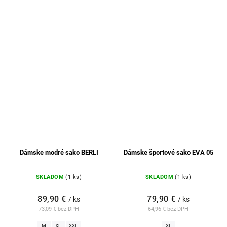
Dámske modré sako BERLI
Dámske športové sako EVA 05
SKLADOM
(1 ks)
SKLADOM
(1 ks)
89,90 €
79,90 €
/ ks
/ ks
73,09 € bez DPH
64,96 € bez DPH
M
XL
XXL
XL