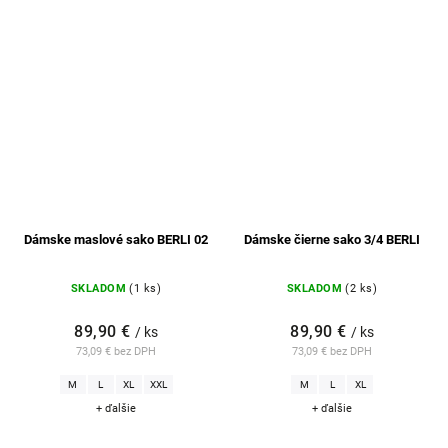
Dámske maslové sako BERLI 02
Dámske čierne sako 3/4 BERLI
SKLADOM
(1 ks)
SKLADOM
(2 ks)
89,90 €
89,90 €
/ ks
/ ks
73,09 € bez DPH
73,09 € bez DPH
M
L
XL
XXL
M
L
XL
+ ďalšie
+ ďalšie