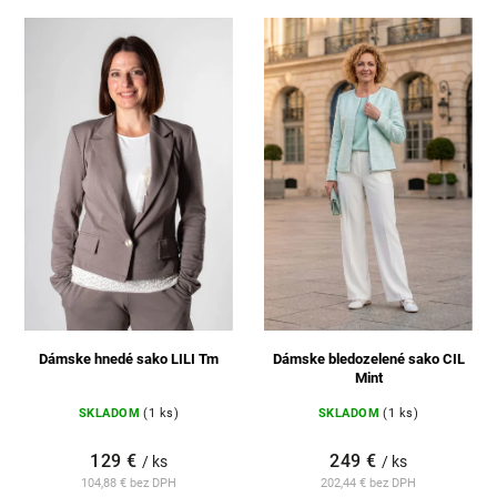
Najpredávanejšie
Abecedne
Dámske hnedé sako LILI Tm
Dámske bledozelené sako CIL
Mint
SKLADOM
(1 ks)
SKLADOM
(1 ks)
129 €
249 €
/ ks
/ ks
104,88 € bez DPH
202,44 € bez DPH