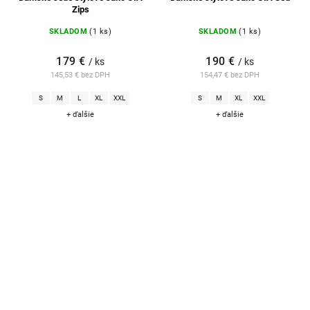
Zips
SKLADOM
(1 ks)
SKLADOM
(1 ks)
179 €
190 €
/ ks
/ ks
145,53 € bez DPH
154,47 € bez DPH
S
M
L
XL
XXL
S
M
XL
XXL
+ ďalšie
+ ďalšie