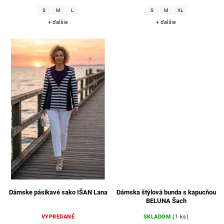
S
M
L
S
M
XL
+ ďalšie
+ ďalšie
Dámske pásikavé sako IŠAN Lana
Dámska štýlová bunda s kapucňou
BELUNA Šach
VYPREDANÉ
SKLADOM
(1 ks)