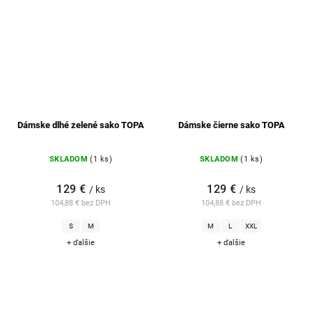
Dámske dlhé zelené sako TOPA
Dámske čierne sako TOPA
SKLADOM
(1 ks)
SKLADOM
(1 ks)
129 €
129 €
/ ks
/ ks
104,88 € bez DPH
104,88 € bez DPH
S
M
M
L
XXL
+ ďalšie
+ ďalšie