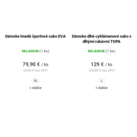
Dámske hnedé športové sako EVA
Dámske dlhé cyklámenové sako s
dlhými rukávmi TOPA
SKLADOM
(1 ks)
SKLADOM
(1 ks)
79,90 €
129 €
/ ks
/ ks
64,96 € bez DPH
104,88 € bez DPH
XL
L
+ ďalšie
+ ďalšie