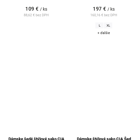
109 €
197 €
/ ks
/ ks
88,62 € bez DPH
160,16 € bez DPH
L
XL
+ ďalšie
Dámske šedé štýlové sako CIA
Dámske štýlové sako CIA Šed