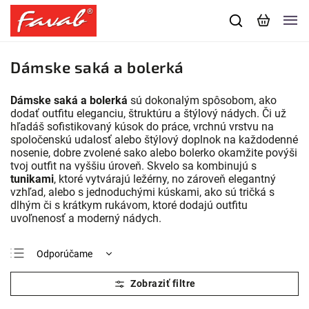
Dámske saká a bolerká
Dámske saká a bolerká
sú dokonalým spôsobom, ako
dodať outfitu eleganciu, štruktúru a štýlový nádych. Či už
hľadáš sofistikovaný kúsok do práce, vrchnú vrstvu na
spoločenskú udalosť alebo štýlový doplnok na každodenné
nosenie, dobre zvolené sako alebo bolerko okamžite povýši
tvoj outfit na vyššiu úroveň. Skvelo sa kombinujú s
tunikami
, ktoré vytvárajú ležérny, no zároveň elegantný
vzhľad, alebo s jednoduchými kúskami, ako sú tričká s
dlhým či s krátkym rukávom, ktoré dodajú outfitu
uvoľnenosť a moderný nádych.
Odporúčame
Najlacnejšie
Najdrahšie