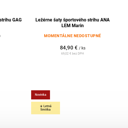
 strihu GAG
Ležérne šaty športového strihu ANA
LEM Marin
)
MOMENTÁLNE NEDOSTUPNÉ
84,90 €
/ ks
69,02 € bez DPH
Novinka
☀️ Letná
limitka