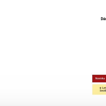
Dá
Novinka
☀️ Le
limit