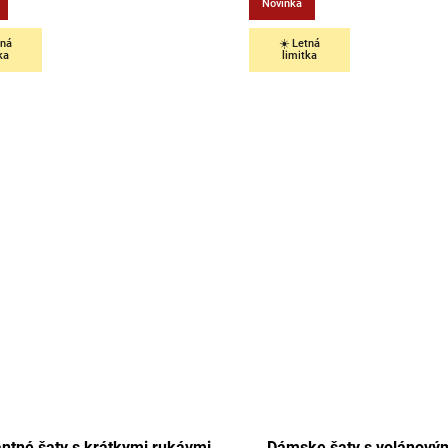
Novinka
tná
☀️ Letná
ka
limitka
antné šaty s krátkymi rukávmi
Dámske šaty s volánový