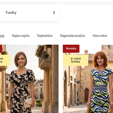
Tuniky
ame
Najlacnejšie
Najdrahšie
Najpredávanejšie
Abecedne
Novinka
tná
☀️ Letná
ka
limitka