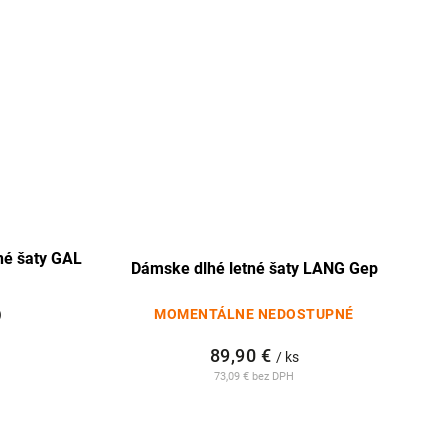
né šaty GAL
Dámske dlhé letné šaty LANG Gep
)
MOMENTÁLNE NEDOSTUPNÉ
89,90 €
/ ks
73,09 € bez DPH