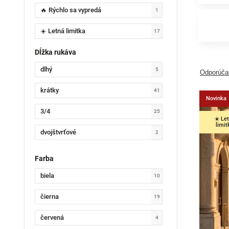
🔥 Rýchlo sa vypredá
1
☀️ Letná limitka
17
Dĺžka rukáva
dlhý
5
Odporúč
krátky
41
Novinka
3/4
25
☀️ Le
limit
dvojštvrťové
2
Farba
biela
10
čierna
19
červená
4