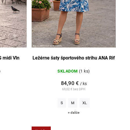
 midi Vln
Ležérne šaty športového strihu ANA Rif
)
SKLADOM
(1 ks)
84,90 €
/ ks
69,02 € bez DPH
S
M
XL
+ ďalšie