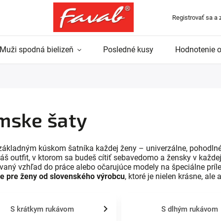
Registrovať sa a 
Muži spodná bielizeň
Posledné kusy
Hodnotenie 
mske šaty
ákladným kúskom šatníka každej ženy – univerzálne, pohodlné a 
áš outfit, v ktorom sa budeš cítiť sebavedomo a žensky v každej si
ovaný vzhľad do práce alebo očarujúce modely na špeciálne príl
ie pre ženy od slovenského výrobcu
, ktoré je nielen krásne, ale
S krátkym rukávom
S dlhým rukávom