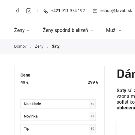
+421 911 974 192
eshop@favab.sk
Ženy
Ženy spodná bielizeň
Muži
Domov
Ženy
Šaty
/
/
Dá
Cena
49
€
299
€
Šaty
sú z
vzor a m
sofistik
Na sklade
62
oblečen
Novinka
22
Tip
30