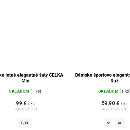
e letné elegantné šaty CELKA
Dámske športovo elegant
Mix
Ruž
SKLADOM
(1 ks)
SKLADOM
(1 ks
99 €
59,90 €
/ ks
/ ks
80,49 € bez DPH
48,70 € bez DPH
L/XL
M
XL