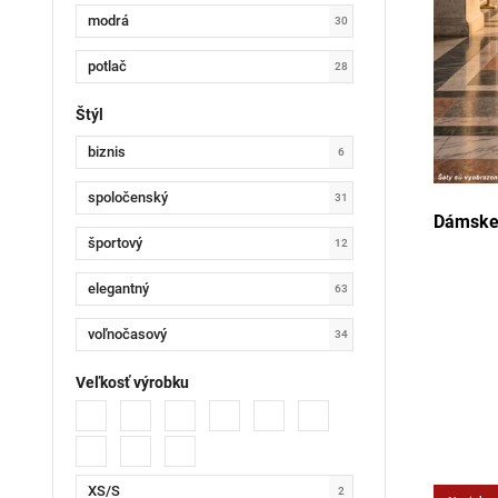
modrá
30
potlač
28
hnedá
Štýl
5
biznis
6
zelená
7
spoločenský
31
šedá
1
Dámske 
športový
12
béžová
2
elegantný
63
maslová
4
voľnočasový
34
tmavomodrá
8
Veľkosť výrobku
žltá
4
tyrkysová
2
ružová
2
XS/S
2