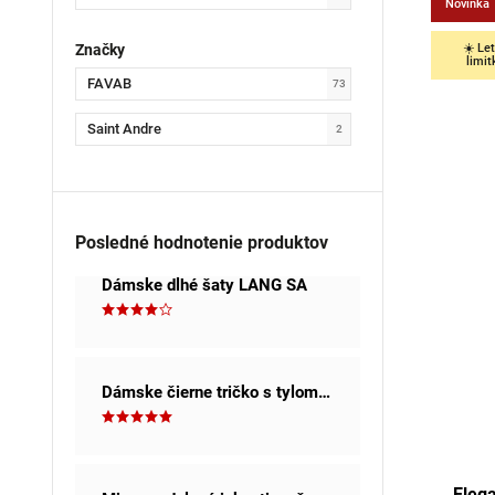
Novinka
cyklámenová
4
Značky
☀️ Le
limit
oranžová
3
FAVAB
73
lososová
1
Saint Andre
2
mintová
2
tmavozelená
2
Posledné hodnotenie produktov
žtlá
1
Dámske dlhé šaty LANG SA
Dámske čierne tričko s tylom a kamienkami KLEOPANA
Eleg