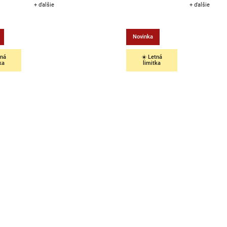
+ ďalšie
+ ďalšie
Novinka
tná
☀️ Letná
ka
limitka