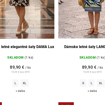
letné elegantné šaty DAMA Lux
Dámske letné šaty LANG
SKLADOM
(1 ks)
SKLADOM
(1 ks
89,90 €
89,90 €
/ ks
/ ks
73,09 € bez DPH
73,09 € bez DPH
L
XL
S
L
XL
+ ďalšie
+ ďalšie