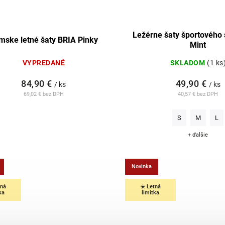
Ležérne šaty športového
mske letné šaty BRIA Pinky
Mint
VYPREDANÉ
SKLADOM
(1 ks
84,90 €
49,90 €
/ ks
/ ks
69,02 € bez DPH
40,57 € bez DPH
S
M
L
+ ďalšie
Novinka
tná
☀️ Letná
ka
limitka