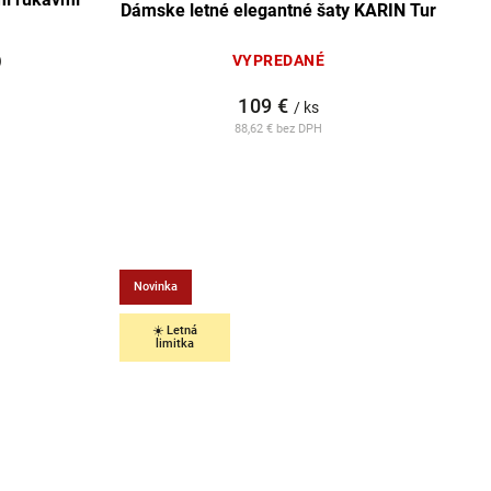
Dámske letné elegantné šaty KARIN Tur
)
VYPREDANÉ
109 €
/ ks
88,62 € bez DPH
Novinka
☀️ Letná
limitka