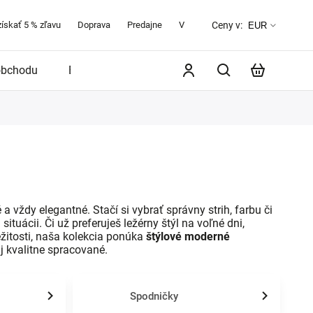
získať 5 % zľavu
Doprava
Predajne
Veľkostná tabuľka
O značke 
Ceny v:
EUR
obchodu
Blog
vždy elegantné. Stačí si vybrať správny strih, farbu či
tuácii. Či už preferuješ ležérny štýl na voľné dni,
ežitosti, naša kolekcia ponúka
štýlové moderné
 aj kvalitne spracované.
Spodničky