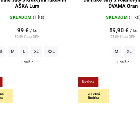
AŠKA Lum
DVAMA Oran
SKLADOM
(1 ks)
SKLADOM
(1 ks
99 €
89,90 €
/ ks
/ ks
80,49 € bez DPH
73,09 € bez DPH
S
M
L
XL
XXL
M
XL
+ ďalšie
+ ďalšie
Novinka
tná
☀️ Letná
ka
limitka