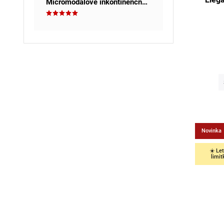
Micromodalové inkontinenčné nohavičky s vysokým pásom | LINA - čierne
Novinka
☀️ Le
limit