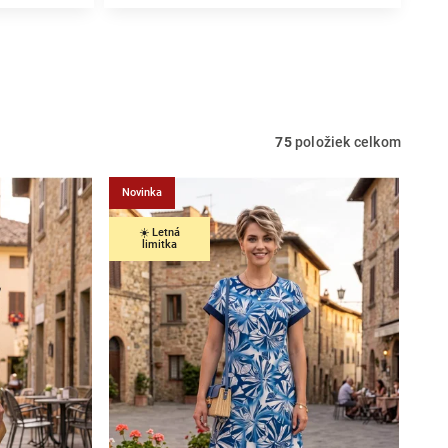
75
položiek celkom
Novinka
☀️ Letná
limitka