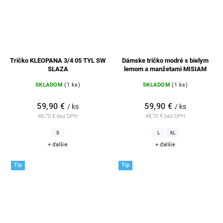
Tričko KLEOPANA 3/4 05 TYL SW
Dámske tričko modré s bielym
SLAZA
lemom a manžetami MISIAM
SKLADOM
(1 ks)
SKLADOM
(1 ks)
59,90 €
59,90 €
/ ks
/ ks
48,70 € bez DPH
48,70 € bez DPH
S
L
XL
+ ďalšie
+ ďalšie
Tip
Tip