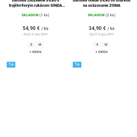
Dámske žltozelené tričko s
Dámske hnedé tričko so šnúrkou
trojštvrťovým rukávom SINDA
na uväzovanie ZOMA
Zebra
SKLADOM
(1 ks)
SKLADOM
(2 ks)
54,90 €
34,90 €
/ ks
/ ks
44,63 € bez DPH
28,37 € bez DPH
S
M
S
M
+ ďalšie
+ ďalšie
Tip
Tip