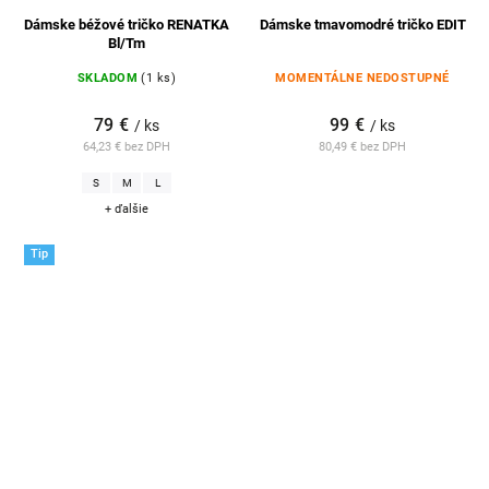
Dámske béžové tričko RENATKA
Dámske tmavomodré tričko EDIT
Bl/Tm
SKLADOM
(1 ks)
MOMENTÁLNE NEDOSTUPNÉ
79 €
99 €
/ ks
/ ks
64,23 € bez DPH
80,49 € bez DPH
S
M
L
+ ďalšie
Tip