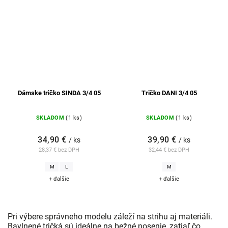
Dámske tričko SINDA 3/4 05
Tričko DANI 3/4 05
SKLADOM
(1 ks)
SKLADOM
(1 ks)
34,90 €
39,90 €
/ ks
/ ks
28,37 € bez DPH
32,44 € bez DPH
M
L
M
+ ďalšie
+ ďalšie
Pri výbere správneho modelu záleží na strihu aj materiáli.
Bavlnené tričká sú ideálne na bežné nosenie, zatiaľ čo