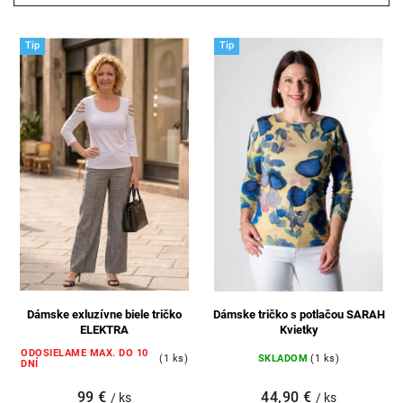
Najdrahšie
Najpredávanejšie
Tip
Tip
Abecedne
Dámske exluzívne biele tričko
Dámske tričko s potlačou SARAH
ELEKTRA
Kvietky
ODOSIELAME MAX. DO 10
(1 ks)
SKLADOM
(1 ks)
DNÍ
99 €
44,90 €
/ ks
/ ks