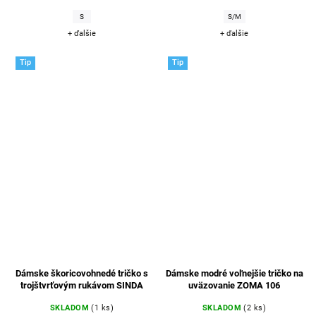
S
S/M
+ ďalšie
+ ďalšie
Tip
Tip
Dámske škoricovohnedé tričko s
Dámske modré voľnejšie tričko na
trojštvrťovým rukávom SINDA
uväzovanie ZOMA 106
SKLADOM
(1 ks)
SKLADOM
(2 ks)