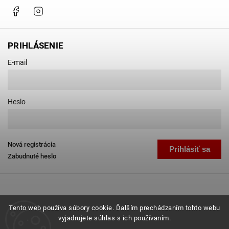
Facebook
Instagram
PRIHLÁSENIE
E-mail
Heslo
Nová registrácia
Prihlásiť sa
Zabudnuté heslo
Tento web používa súbory cookie. Ďalším prechádzaním tohto webu
vyjadrujete súhlas s ich používaním.
Copyright 2026
Favab.sk
. Všetky práva vyhradené.