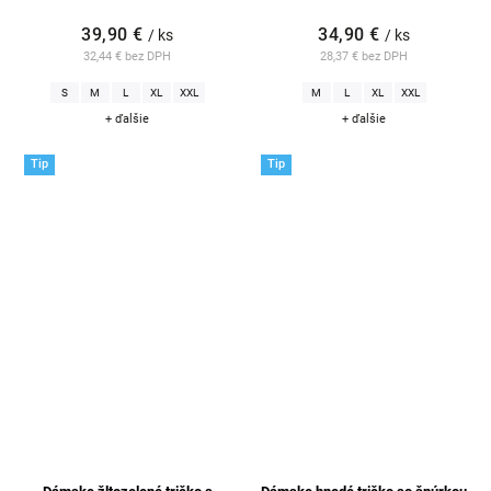
39,90 €
34,90 €
/ ks
/ ks
32,44 € bez DPH
28,37 € bez DPH
S
M
L
XL
XXL
M
L
XL
XXL
+ ďalšie
+ ďalšie
Tip
Tip