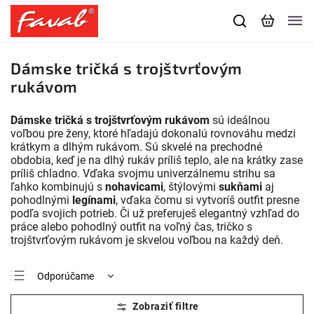
Dámske tričká s trojštvrťovým
rukávom
Dámske tričká s trojštvrťovým rukávom
sú ideálnou
voľbou pre ženy, ktoré hľadajú dokonalú rovnováhu medzi
krátkym a dlhým rukávom. Sú skvelé na prechodné
obdobia, keď je na dlhý rukáv príliš teplo, ale na krátky zase
príliš chladno. Vďaka svojmu univerzálnemu strihu sa
ľahko kombinujú s
nohavicami
, štýlovými
sukňami
aj
pohodlnými
legínami
, vďaka čomu si vytvoríš outfit presne
podľa svojich potrieb. Či už preferuješ elegantný vzhľad do
práce alebo pohodlný outfit na voľný čas, tričko s
trojštvrťovým rukávom je skvelou voľbou na každý deň.
Odporúčame
Najlacnejšie