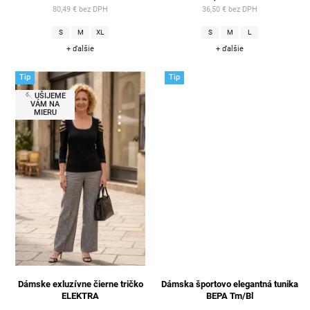
80,49 € bez DPH
36,50 € bez DPH
S
M
XL
S
M
L
+ ďalšie
+ ďalšie
Tip
Tip
🪡 UŠIJEME
VÁM NA
MIERU
Dámske exluzívne čierne tričko
Dámska športovo elegantná tunika
ELEKTRA
BEPA Tm/Bl