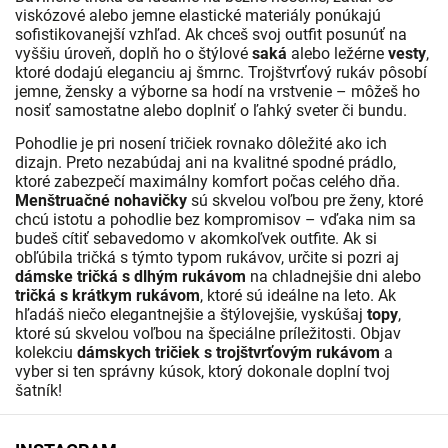
viskózové alebo jemne elastické materiály ponúkajú
sofistikovanejší vzhľad. Ak chceš svoj outfit posunúť na
vyššiu úroveň, doplň ho o štýlové
saká
alebo ležérne
vesty
,
ktoré dodajú eleganciu aj šmrnc. Trojštvrťový rukáv pôsobí
jemne, žensky a výborne sa hodí na vrstvenie – môžeš ho
nosiť samostatne alebo doplniť o ľahký sveter či bundu.
Pohodlie je pri nosení tričiek rovnako dôležité ako ich
dizajn. Preto nezabúdaj ani na kvalitné spodné prádlo,
ktoré zabezpečí maximálny komfort počas celého dňa.
Menštruačné nohavičky
sú skvelou voľbou pre ženy, ktoré
chcú istotu a pohodlie bez kompromisov – vďaka nim sa
budeš cítiť sebavedomo v akomkoľvek outfite. Ak si
obľúbila tričká s týmto typom rukávov, určite si pozri aj
dámske tričká s dlhým rukávom
na chladnejšie dni alebo
tričká s krátkym rukávom
, ktoré sú ideálne na leto. Ak
hľadáš niečo elegantnejšie a štýlovejšie, vyskúšaj
topy
,
ktoré sú skvelou voľbou na špeciálne príležitosti. Objav
kolekciu
dámskych tričiek s trojštvrťovým rukávom
a
vyber si ten správny kúsok, ktorý dokonale doplní tvoj
šatník!