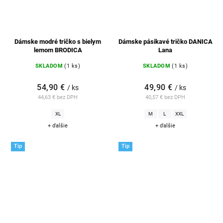
Dámske modré tričko s bielym
Dámske pásikavé tričko DANICA
lemom BRODICA
Lana
SKLADOM
(1 ks)
SKLADOM
(1 ks)
54,90 €
49,90 €
/ ks
/ ks
44,63 € bez DPH
40,57 € bez DPH
XL
M
L
XXL
+ ďalšie
+ ďalšie
Tip
Tip