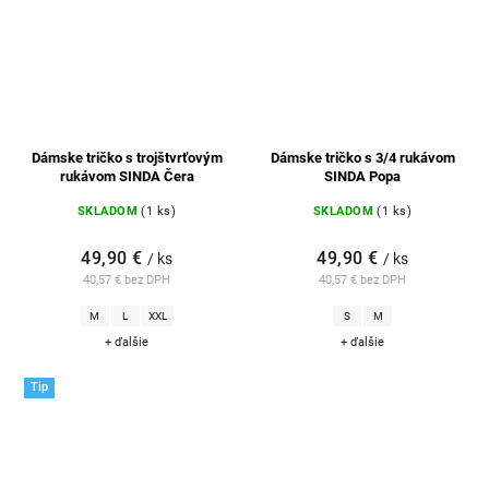
Dámske tričko s trojštvrťovým
Dámske tričko s 3/4 rukávom
rukávom SINDA Čera
SINDA Popa
SKLADOM
(1 ks)
SKLADOM
(1 ks)
49,90 €
49,90 €
/ ks
/ ks
40,57 € bez DPH
40,57 € bez DPH
M
L
XXL
S
M
+ ďalšie
+ ďalšie
Tip