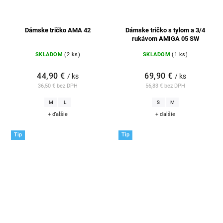
Dámske tričko AMA 42
Dámske tričko s tylom a 3/4
rukávom AMIGA 05 SW
SKLADOM
(2 ks)
SKLADOM
(1 ks)
44,90 €
69,90 €
/ ks
/ ks
36,50 € bez DPH
56,83 € bez DPH
M
L
S
M
+ ďalšie
+ ďalšie
Tip
Tip