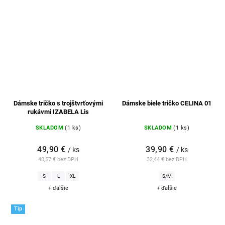
Dámske tričko s trojštvrťovými
Dámske biele tričko CELINA 01
rukávmi IZABELA Lis
SKLADOM
(1 ks)
SKLADOM
(1 ks)
49,90 €
39,90 €
/ ks
/ ks
40,57 € bez DPH
32,44 € bez DPH
S
L
XL
S/M
+ ďalšie
+ ďalšie
Tip