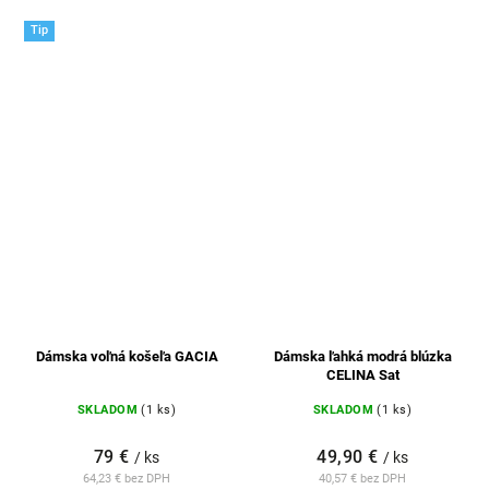
Tip
Dámska voľná košeľa GACIA
Dámska ľahká modrá blúzka
CELINA Sat
SKLADOM
(1 ks)
SKLADOM
(1 ks)
79 €
49,90 €
/ ks
/ ks
64,23 € bez DPH
40,57 € bez DPH