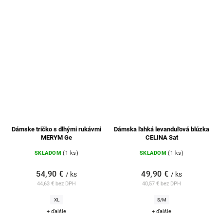
Dámske tričko s dlhými rukávmi
Dámska ľahká levanduľová blúzka
MERYM Ge
CELINA Sat
SKLADOM
(1 ks)
SKLADOM
(1 ks)
54,90 €
49,90 €
/ ks
/ ks
44,63 € bez DPH
40,57 € bez DPH
XL
S/M
+ ďalšie
+ ďalšie