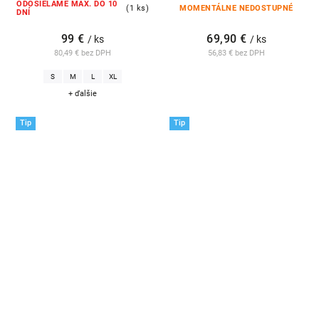
ODOSIELAME MAX. DO 10
(1 ks)
MOMENTÁLNE NEDOSTUPNÉ
DNÍ
99 €
69,90 €
/ ks
/ ks
80,49 € bez DPH
56,83 € bez DPH
S
M
L
XL
+ ďalšie
Tip
Tip