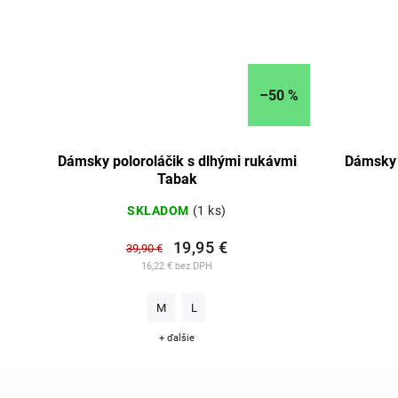
–50 %
Dámsky poloroláčik s dlhými rukávmi
Dámsky 
Tabak
SKLADOM
(1 ks)
19,95 €
39,90 €
16,22 € bez DPH
M
L
+ ďalšie