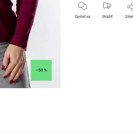
Opýtať sa
Strážiť
Zdie
–50 %