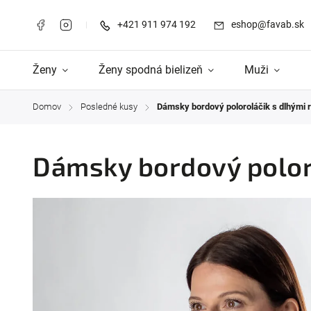
+421 911 974 192
eshop@favab.sk
Ženy
Ženy spodná bielizeň
Muži
Domov
Posledné kusy
Dámsky bordový poloroláčik s dlhými 
/
/
Dámsky bordový polor