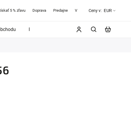
získať 5 % zľavu
Doprava
Predajne
Veľkostná tabuľka
O značke 
Ceny v:
EUR
obchodu
Blog
56