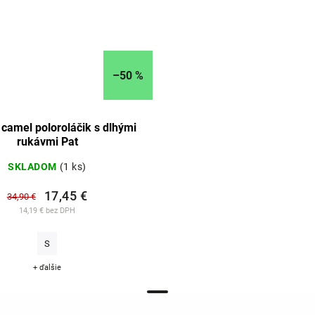
–50 %
camel poloroláčik s dlhými
rukávmi Pat
SKLADOM
(1 ks)
17,45 €
34,90 €
14,19 € bez DPH
S
+ ďalšie