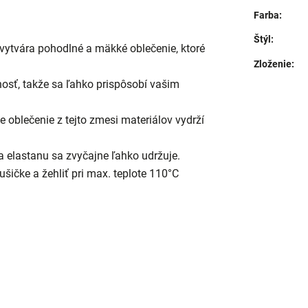
Farba
:
Štýl
:
vytvára pohodlné a mäkké oblečenie, ktoré
Zloženie
:
osť, takže sa ľahko prispôsobí vašim
e oblečenie z tejto zmesi materiálov vydrží
a elastanu sa zvyčajne ľahko udržuje.
ušičke a žehliť pri max. teplote 110°C