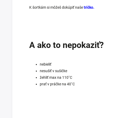
K šortkám si môžeš dokúpiť naše
tričko.
A ako to nepokaziť?
nebieliť
nesušiť v sušičke
žehliť max na 110
˚C
prať v práčke na 40
˚C