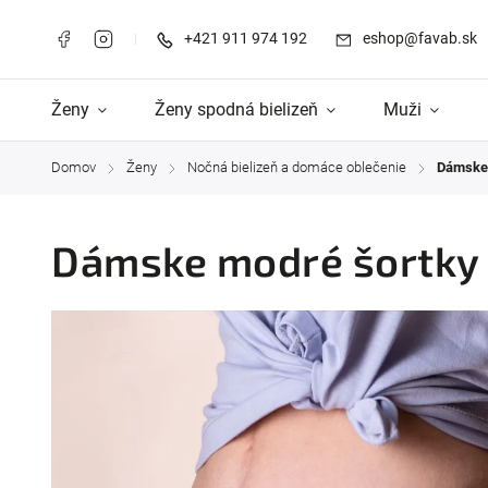
+421 911 974 192
eshop@favab.sk
Ženy
Ženy spodná bielizeň
Muži
Domov
Ženy
Nočná bielizeň a domáce oblečenie
Dámske
/
/
/
Dámske modré šortk