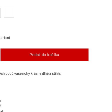
variant
Pridať do košíka
ch budú vaše nohy krásne dlhé a štíhle.
ľať