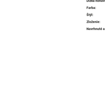
Dĺžka nohav
Farba
:
Štýl
:
Zloženie
:
Navrhnuté a