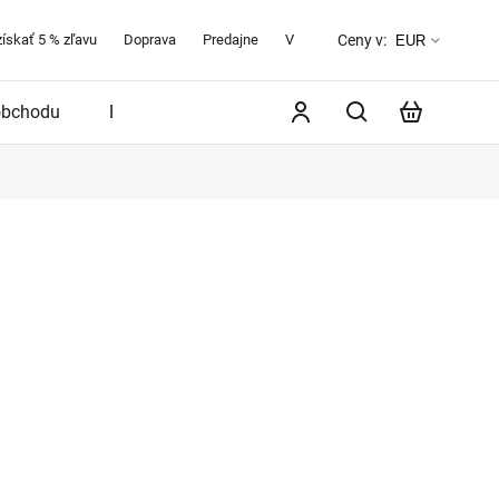
získať 5 % zľavu
Doprava
Predajne
Veľkostná tabuľka
O značke 
Ceny v:
EUR
obchodu
Blog