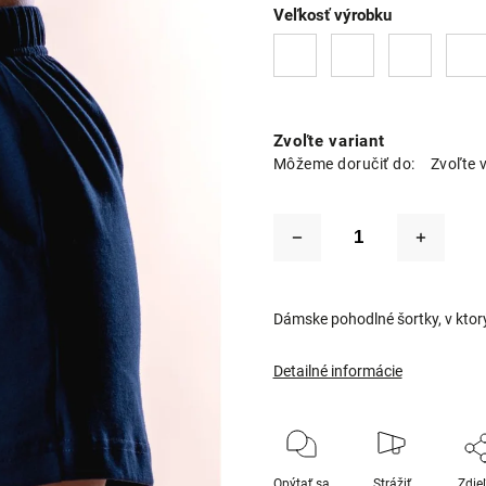
Veľkosť výrobku
Zvoľte variant
Môžeme doručiť do:
Zvoľte 
Dámske pohodlné šortky, v ktorý
Detailné informácie
Opýtať sa
Strážiť
Zdie