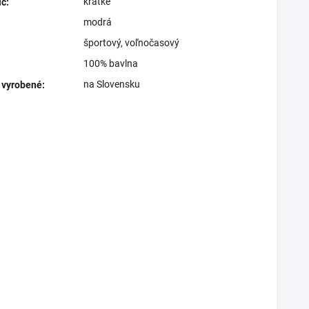
krátke
íc
:
modrá
športový
,
voľnočasový
100% bavlna
na Slovensku
 vyrobené
: