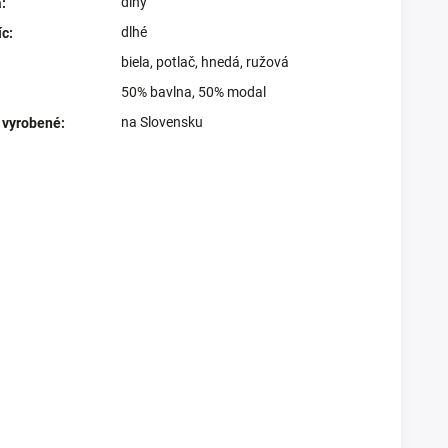
dlhý
a
:
dlhé
íc
:
biela
,
potlač
,
hnedá
,
ružová
50% bavlna, 50% modal
na Slovensku
 vyrobené
: