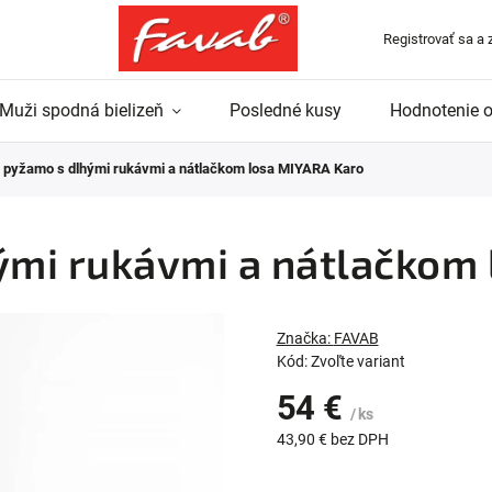
Registrovať sa a 
Muži spodná bielizeň
Posledné kusy
Hodnotenie 
pyžamo s dlhými rukávmi a nátlačkom losa MIYARA Karo
mi rukávmi a nátlačkom 
Značka:
FAVAB
Kód:
Zvoľte variant
54 €
/ ks
43,90 € bez DPH