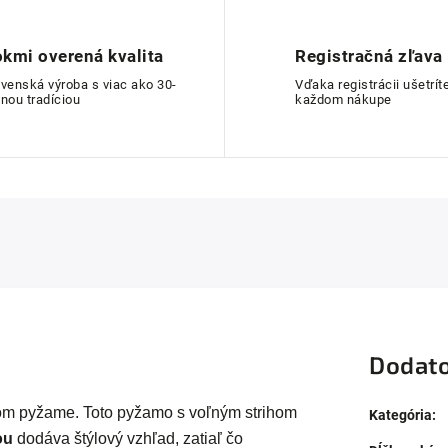
kmi overená kvalita
Registračná zľava
ovenská výroba s viac ako 30-
Vďaka registrácii ušetríte
nou tradíciou
každom nákupe
Dodato
 pyžame. Toto pyžamo s voľným strihom
Kategória
:
ou
dodáva štýlový vzhľad, zatiaľ čo