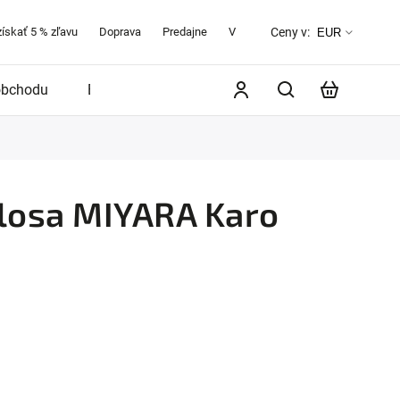
získať 5 % zľavu
Doprava
Predajne
Veľkostná tabuľka
O značke 
Ceny v:
EUR
obchodu
Blog
losa MIYARA Karo