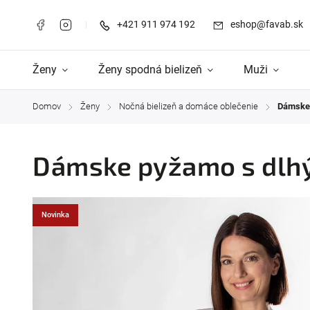
+421 911 974 192
eshop@favab.sk
Ženy
Ženy spodná bielizeň
Muži
Domov
Ženy
Nočná bielizeň a domáce oblečenie
Dámske 
/
/
/
Dámske pyžamo s dlhý
Novinka