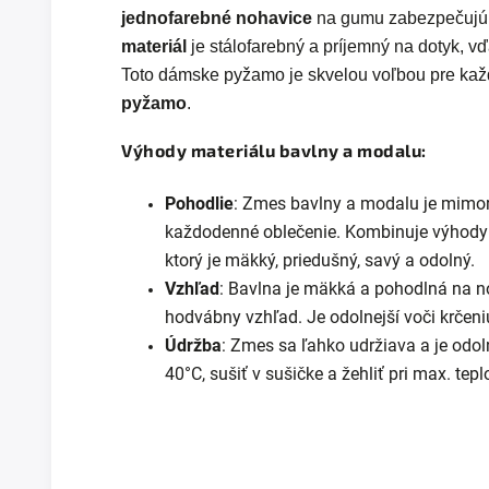
jednofarebné nohavice
na gumu zabezpečujú
materiál
je stálofarebný a príjemný na dotyk, vď
Toto dámske pyžamo je skvelou voľbou pre kaž
pyžamo
.
Výhody materiálu bavlny a modalu:
Pohodlie
: Zmes bavlny a modalu je mimor
každodenné oblečenie. Kombinuje výhody o
ktorý je mäkký, priedušný, savý a odolný.
Vzhľad
: Bavlna je mäkká a pohodlná na n
hodvábny vzhľad. Je odolnejší voči krčeni
Údržba
: Zmes sa ľahko udržiava a je odol
40°C, sušiť v sušičke a žehliť pri max. tepl