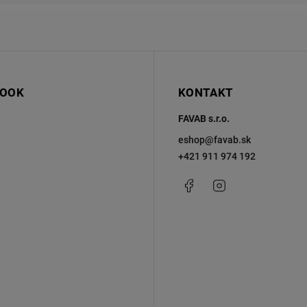
BOOK
KONTAKT
FAVAB s.r.o.
eshop
@
favab.sk
+421 911 974 192
Facebook
Instagram