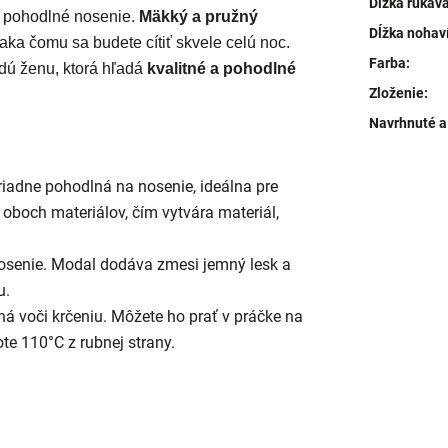
Dĺžka rukáv
 pohodlné nosenie.
Mäkký a pružný
Dĺžka nohav
aka čomu sa budete cítiť skvele celú noc.
Farba
:
dú ženu, ktorá hľadá
kvalitné a pohodlné
Zloženie
:
Navrhnuté a
iadne pohodlná na nosenie, ideálna pre
boch materiálov, čím vytvára materiál,
osenie. Modal dodáva zmesi jemný lesk a
u.
ná voči krčeniu. Môžete ho prať v práčke na
ote 110°C z rubnej strany.