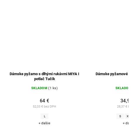
Dámske pyžamo s dlhými rukávmi MIYA I
Dámske pyžamové no
potlač Tučík
SKLADOM
(1 ks)
SKLADO
64 €
34,9
52,03 € bez DPH
28,37 € b
L
S
XL
+ ďalšie
+ ďal