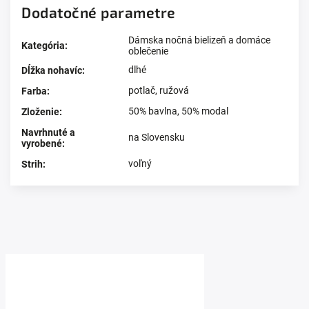
Dodatočné parametre
Dámska nočná bielizeň a domáce
Kategória
:
oblečenie
dlhé
Dĺžka nohavíc
:
potlač
,
ružová
Farba
:
50% bavlna, 50% modal
Zloženie
:
Navrhnuté a
na Slovensku
vyrobené
:
voľný
Strih
:
Prezerali ste si