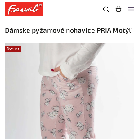
Dámske pyžamové nohavice PRIA Motýľ
Novinka