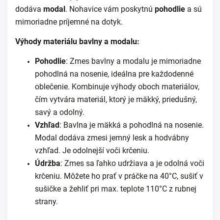
dodáva
modal
. Nohavice vám poskytnú
pohodlie
a sú
mimoriadne príjemné na dotyk.
Výhody materiálu bavlny a modalu:
Pohodlie
: Zmes bavlny a modalu je mimoriadne
pohodlná na nosenie, ideálna pre každodenné
oblečenie. Kombinuje výhody oboch materiálov,
čím vytvára materiál, ktorý je mäkký, priedušný,
savý a odolný.
Vzhľad
: Bavlna je mäkká a pohodlná na nosenie.
Modal dodáva zmesi jemný lesk a hodvábny
vzhľad. Je odolnejší voči krčeniu.
Údržba
: Zmes sa ľahko udržiava a je odolná voči
krčeniu. Môžete ho prať v práčke na 40°C, sušiť v
sušičke a žehliť pri max. teplote 110°C z rubnej
strany.