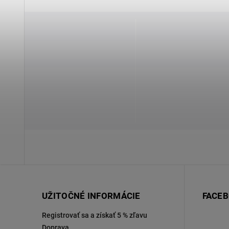
UŽITOČNÉ INFORMÁCIE
FACE
Registrovať sa a získať 5 % zľavu
Doprava