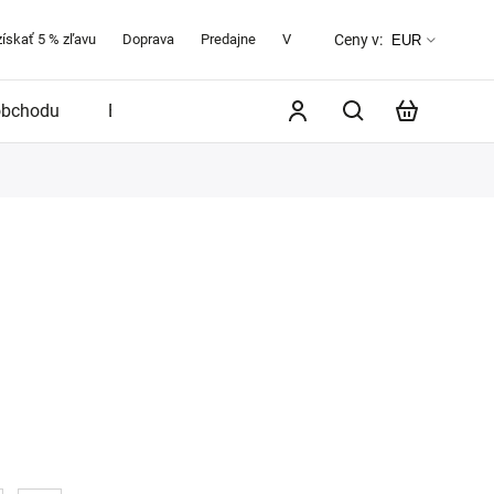
získať 5 % zľavu
Doprava
Predajne
Veľkostná tabuľka
O značke 
Ceny v:
EUR
obchodu
Blog