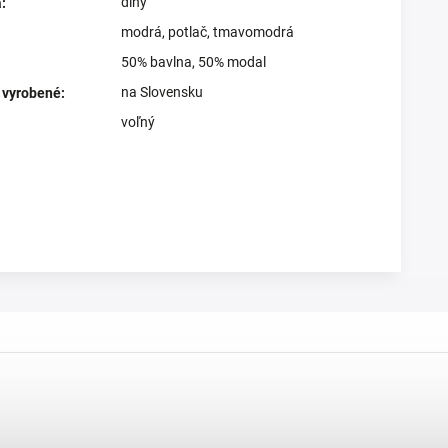
dlhý
a
:
modrá
,
potlač
,
tmavomodrá
50% bavlna, 50% modal
na Slovensku
 vyrobené
:
voľný