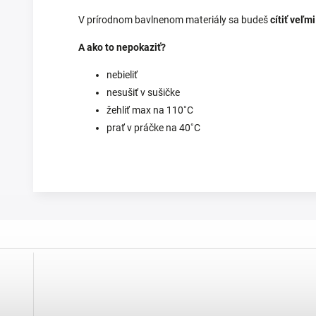
V prírodnom bavlnenom materiály sa budeš
cítiť veľm
A ako to nepokaziť?
nebieliť
nesušiť v sušičke
žehliť max na 110
˚C
prať v práčke na 40
˚C