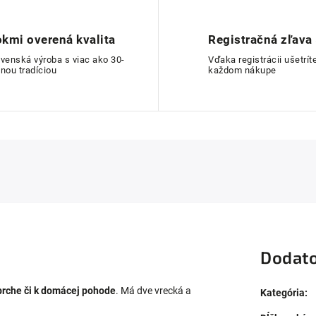
kmi overená kvalita
Registračná zľava
ovenská výroba s viac ako 30-
Vďaka registrácii ušetríte
nou tradíciou
každom nákupe
Dodato
prche či k domácej pohode
. Má dve vrecká a
Kategória
: