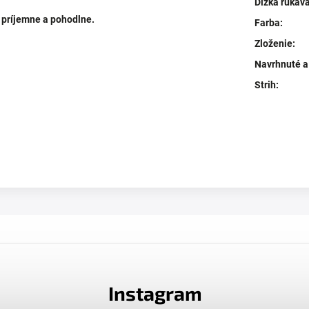
Dĺžka rukáv
i príjemne a pohodlne.
Farba
:
Zloženie
:
Navrhnuté a
Strih
:
Instagram