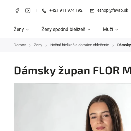
+421 911 974 192
eshop@favab.sk
Ženy
Ženy spodná bielizeň
Muži
Domov
Ženy
Nočná bielizeň a domáce oblečenie
Dámsky
/
/
/
Dámsky župan FLOR M