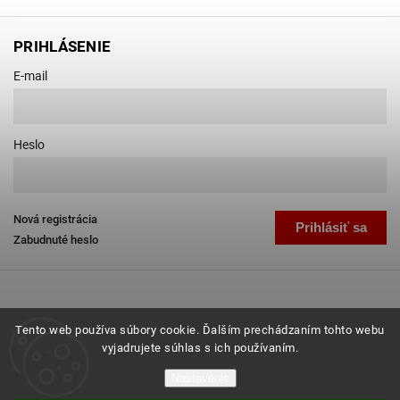
PRIHLÁSENIE
E-mail
Heslo
Nová registrácia
Prihlásiť sa
Zabudnuté heslo
Tento web používa súbory cookie. Ďalším prechádzaním tohto webu
vyjadrujete súhlas s ich používaním.
Copyright 2026
Favab.sk
. Všetky práva vyhradené.
Nastavenie
Grafický návrh vytvořil a nakódoval
Shoptak.cz