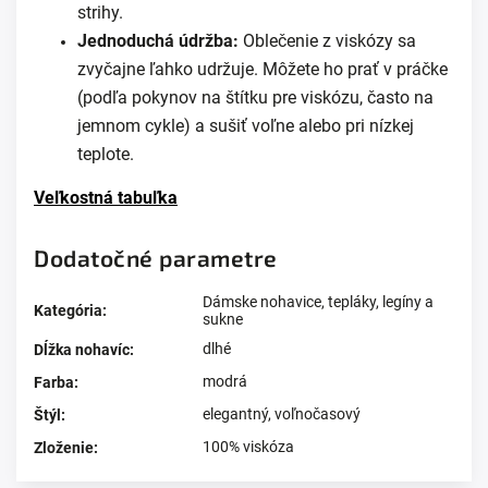
strihy.
Jednoduchá údržba:
Oblečenie z viskózy sa
zvyčajne ľahko udržuje. Môžete ho prať v práčke
(podľa pokynov na štítku pre viskózu, často na
jemnom cykle) a sušiť voľne alebo pri nízkej
teplote.
Veľkostná tabuľka
Dodatočné parametre
Dámske nohavice, tepláky, legíny a
Kategória
:
sukne
dlhé
Dĺžka nohavíc
:
modrá
Farba
:
elegantný
,
voľnočasový
Štýl
:
100% viskóza
Zloženie
: