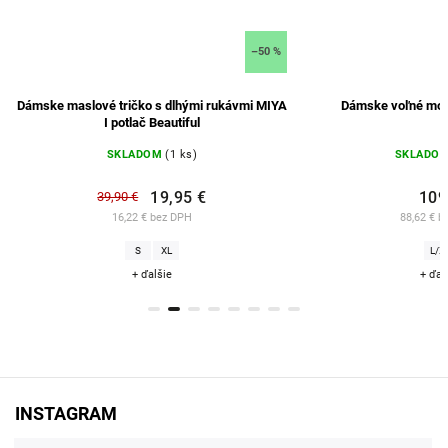
–50 %
Dámske maslové tričko s dlhými rukávmi MIYA
Dámske voľné modr
I potlač Beautiful
SKLADOM
(1 ks)
SKLADO
19,95 €
109
39,90 €
16,22 € bez DPH
88,62 € b
S
XL
L/X
+ ďalšie
+ ďal
INSTAGRAM