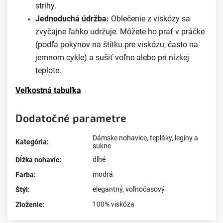
strihy.
Jednoduchá údržba:
Oblečenie z viskózy sa
zvyčajne ľahko udržuje. Môžete ho prať v práčke
(podľa pokynov na štítku pre viskózu, často na
jemnom cykle) a sušiť voľne alebo pri nízkej
teplote.
Veľkostná tabuľka
Dodatočné parametre
Dámske nohavice, tepláky, legíny a
Kategória
:
sukne
dlhé
Dĺžka nohavíc
:
modrá
Farba
:
elegantný
,
voľnočasový
Štýl
:
100% viskóza
Zloženie
: