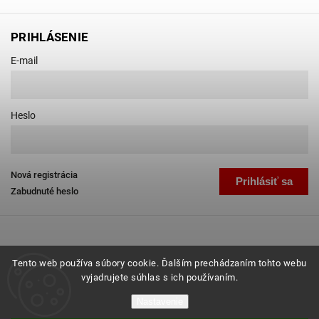
PRIHLÁSENIE
E-mail
Heslo
Nová registrácia
Prihlásiť sa
Zabudnuté heslo
Tento web používa súbory cookie. Ďalším prechádzaním tohto webu
vyjadrujete súhlas s ich používaním.
Copyright 2026
Favab.sk
. Všetky práva vyhradené.
Nastavenie
Grafický návrh vytvořil a nakódoval
Shoptak.cz