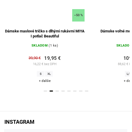
–50 %
Dámske maslové tričko s dlhými rukávmi MIYA
Dámske voľné modré
I potlač Beautiful
SKLADOM
(1 ks)
SKLADOM
19,95 €
109 
39,90 €
16,22 € bez DPH
88,62 € be
S
XL
L/XL
+ ďalšie
+ ďalš
INSTAGRAM