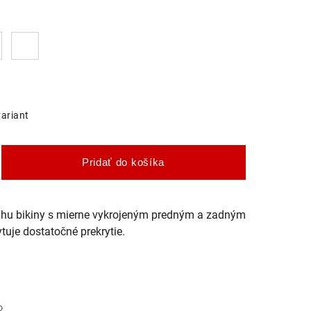
variant
Pridať do košíka
ihu bikiny s mierne vykrojeným predným a zadným
ytuje dostatočné prekrytie.