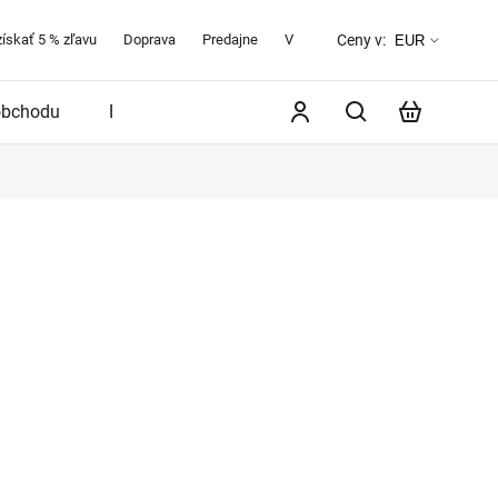
získať 5 % zľavu
Doprava
Predajne
Veľkostná tabuľka
O značke 
Ceny v:
EUR
obchodu
Blog