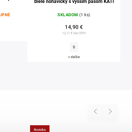
Biele nohavičky s vyšším pásom KATI
UPNÉ
SKLADOM
(1 ks)
14,90 €
12,11 € bez DPH
S
+ ďalšie
Previous
Next
Novinka