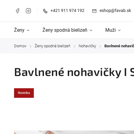
+421 911 974 192
eshop@favab.sk
Ženy
Ženy spodná bielizeň
Muži
Domov
Ženy spodná bielizeň
Nohavičky
Bavlnené nohavič
/
/
/
Bavlnené nohavičky I 
Novinka