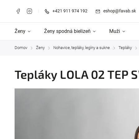
+421 911 974 192
eshop@favab.sk
Ženy
Ženy spodná bielizeň
Muži
Domov
Ženy
Nohavice, tepláky, legíny a sukne
Tepláky
/
/
/
/
Tepláky LOLA 02 TEP 