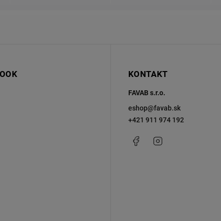
BOOK
KONTAKT
FAVAB s.r.o.
eshop
@
favab.sk
+421 911 974 192
Facebook
Instagram