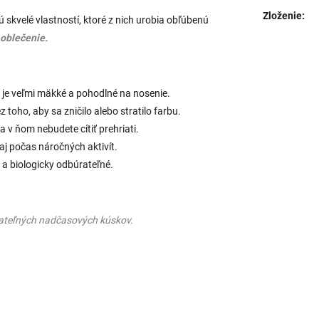
Zloženie
:
 skvelé vlastností, ktoré z nich urobia obľúbenú
oblečenie.
je veľmi mäkké a pohodlné na nosenie.
toho, aby sa zničilo alebo stratilo farbu.
 v ňom nebudete cítiť prehriati.
aj počas náročných aktivít.
 a biologicky odbúrateľné.
vateľných nadčasových kúskov.