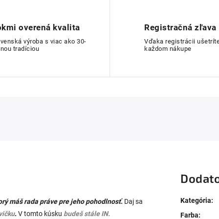
kmi overená kvalita
Registračná zľava
ovenská výroba s viac ako 30-
Vďaka registrácii ušetríte
nou tradíciou
každom nákupe
Dodato
Kategória
:
torý máš rada práve pre jeho pohodlnosť
.
Daj sa
vičku
.
V tomto kúsku
budeš stále IN.
Farba
: