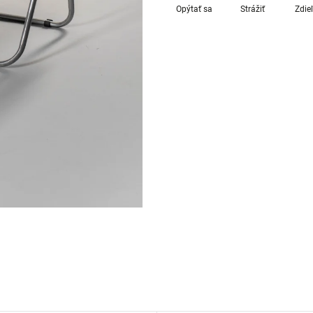
Opýtať sa
Strážiť
Zdie