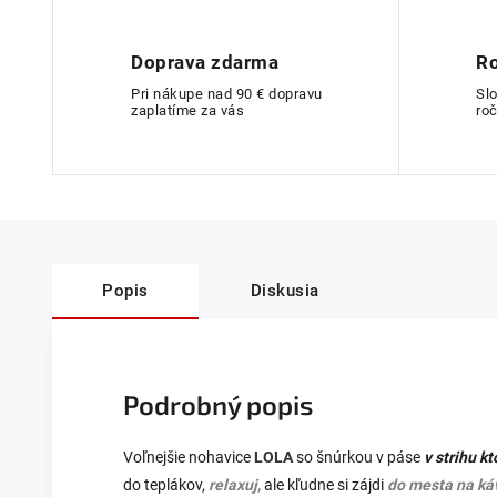
Doprava zdarma
Ro
Pri nákupe nad 90 € dopravu
Sl
zaplatíme za vás
roč
Popis
Diskusia
Podrobný popis
Voľnejšie nohavice
LOLA
so šnúrkou v páse
v strihu k
do teplákov,
relaxuj
,
ale kľudne si zájdi
do mesta na ká