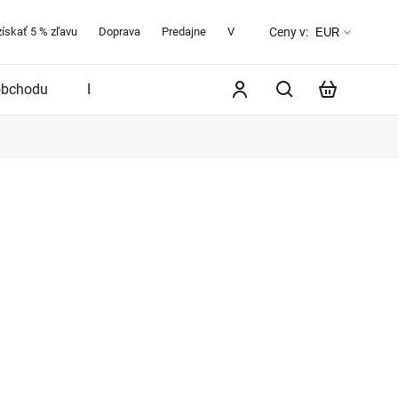
získať 5 % zľavu
Doprava
Predajne
Veľkostná tabuľka
O značke 
Ceny v:
EUR
obchodu
Blog