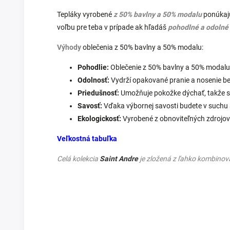
Tepláky vyrobené
z 50% bavlny a 50% modalu
ponúkajú
voľbu pre teba v prípade ak hľadáš
pohodlné a odolné 
Výhody
oblečenia z 50% bavlny a 50% modalu:
Pohodlie:
Oblečenie z 50% bavlny a 50% modalu 
Odolnosť:
Vydrží opakované pranie a nosenie bez 
Priedušnosť:
Umožňuje pokožke dýchať, takže sa
Savosť:
Vďaka výbornej savosti budete v suchu 
Ekologickosť:
Vyrobené z obnoviteľných zdrojov
Veľkostná tabuľka
Celá kolekcia
Saint Andre
je zložená z ľahko kombino