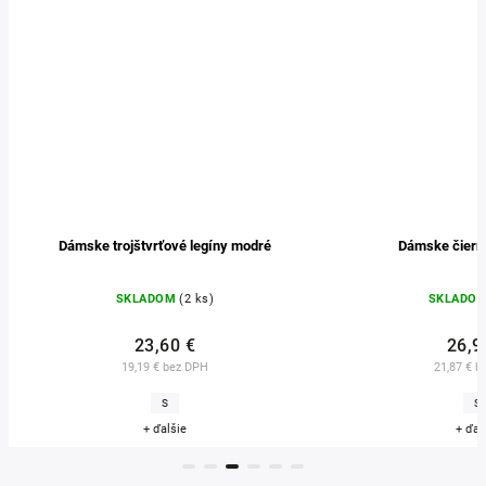
Dámske trojštvrťové legíny modré
Dámske čierne
SKLADOM
(2 ks)
SKLADO
23,60 €
26,9
19,19 € bez DPH
21,87 € b
S
S
+ ďalšie
+ ďal