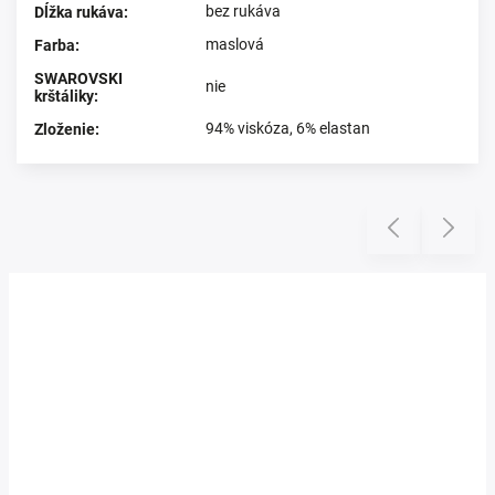
bez rukáva
Dĺžka rukáva
:
maslová
Farba
:
SWAROVSKI
nie
krštáliky
:
94% viskóza, 6% elastan
Zloženie
:
Prezerali ste si
Previous
Next