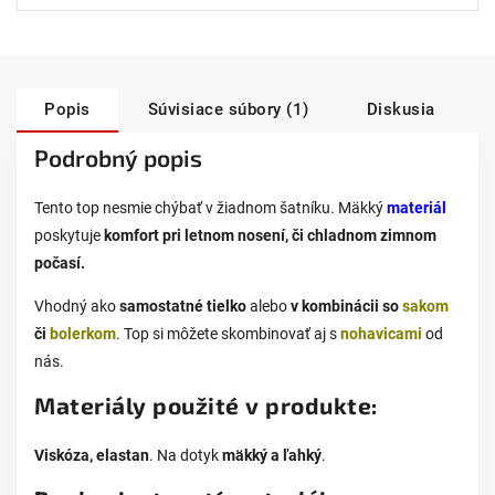
Popis
Súvisiace súbory (1)
Diskusia
Podrobný popis
Tento top nesmie chýbať v žiadnom šatníku. Mäkký
materiál
poskytuje
komfort pri letnom nosení, či chladnom zimnom
počasí.
Vhodný ako
samostatné tielko
alebo
v kombinácii so
sakom
či
bolerkom
. Top si môžete skombinovať aj s
nohavicami
od
nás.
Materiály použité v produkte:
Viskóza, elastan
. Na dotyk
mäkký a ľahký
.