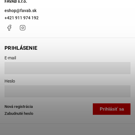
FAVAB s.r.o.
eshop
@
favab.sk
+421 911 974 192
Facebook
Instagram
PRIHLÁSENIE
E-mail
Heslo
Nová registrácia
Prihlásiť sa
Zabudnuté heslo