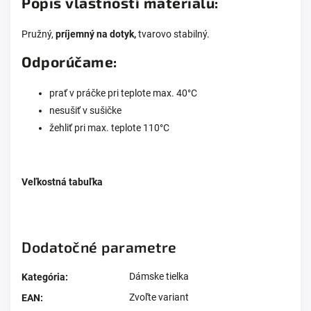
Popis vlastností materiálu:
Pružný,
príjemný na dotyk,
tvarovo stabilný.
Odporúčame:
prať v práčke pri teplote max. 40°C
nesušiť v sušičke
žehliť pri max. teplote 110°C
Veľkostná tabuľka
Dodatočné parametre
Dámske tielka
Kategória
:
Zvoľte variant
EAN
: