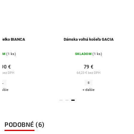
- tielko BIANCA
Dámska voľná košeľa GACIA
DOM
(1 ks)
SKLADOM
(1 ks)
,90 €
79 €
€ bez DPH
64,23 € bez DPH
L
S
ďalšie
+ ďalšie
PODOBNÉ (6)