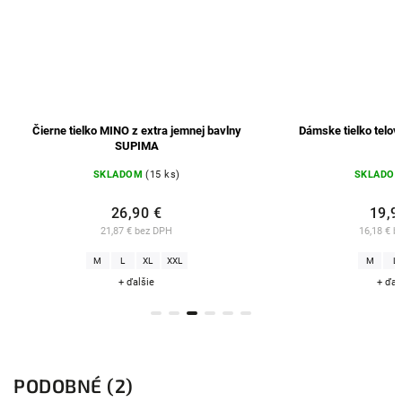
Čierne tielko MINO z extra jemnej bavlny
Dámske tielko telov
SUPIMA
SKLADOM
(15 ks)
SKLADO
26,90 €
19,9
21,87 € bez DPH
16,18 € b
M
L
XL
XXL
M
L
+ ďalšie
+ ďal
PODOBNÉ (2)