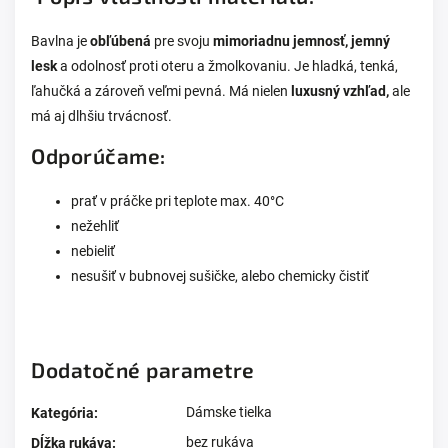
Bavlna je
obľúbená
pre svoju
mimoriadnu jemnosť, jemný
lesk
a odolnosť proti oteru a žmolkovaniu. Je hladká, tenká,
ľahučká a zároveň veľmi pevná. Má nielen
luxusný vzhľad,
ale
má aj dlhšiu trvácnosť.
Odporúčame:
prať v práčke pri teplote max. 40°C
nežehliť
nebieliť
nesušiť v bubnovej sušičke, alebo chemicky čistiť
Dodatočné parametre
Dámske tielka
Kategória
:
bez rukáva
Dĺžka rukáva
: