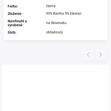
čierna
Farba
:
95% Bavlna 5% Elastan
Zloženie
:
Navrhnuté a
na Slovensku
vyrobené
:
obtiahnutý
Strih
:
Prezerali ste si
Previous
Next