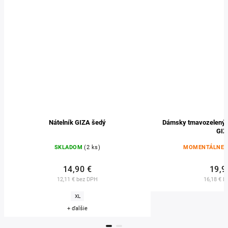
Nátelník GIZA šedý
Dámsky tmavozelený 
GIZ
SKLADOM
(2 ks)
MOMENTÁLNE 
14,90 €
19,9
12,11 € bez DPH
16,18 € b
XL
+ ďalšie