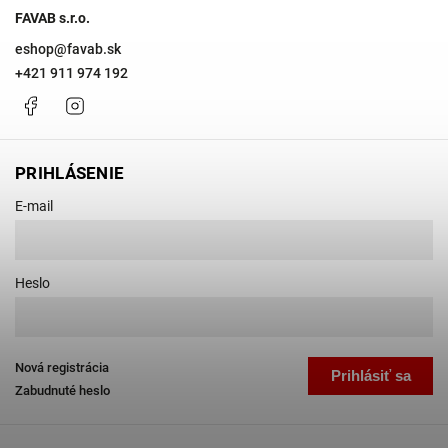
FAVAB s.r.o.
eshop
@
favab.sk
+421 911 974 192
Facebook
Instagram
PRIHLÁSENIE
E-mail
Heslo
Nová registrácia
Prihlásiť sa
Zabudnuté heslo