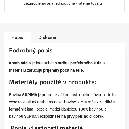
Bezproblémové a jednoduché vrátenie tovaru
Popis
Diskusia
Podrobný popis
Kombinácia
jednoduchého
strihu
,
perfektného šitia
a
materiálu zaručujú
príjemný pocit na tele
.
Materiály použité v produkte:
Bavlna
SUPIMA
je prírodné vlákno rastlinného pôvodu. Je to
vysoko kvalitný druh americkej bavlny, ktorá má extra
dlhé a
jemné vlákna
. Rozdiel medzi klasickou 100% bavlnou a
bavlnou SUPIMA
rozpoznáte na prvý pohľad či dotyk.
Popis vlastností materiálu: