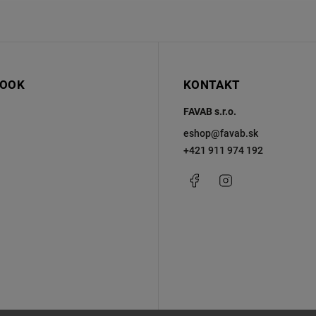
BOOK
KONTAKT
FAVAB s.r.o.
eshop
@
favab.sk
+421 911 974 192
Facebook
Instagram