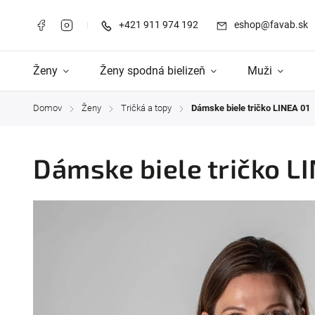
+421 911 974 192
eshop@favab.sk
Ženy
Ženy spodná bielizeň
Muži
Domov
Ženy
Tričká a topy
Dámske biele tričko LINEA 01
/
/
/
Dámske biele tričko L