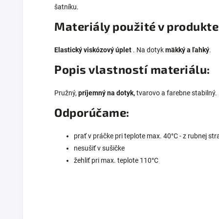
šatníku.
Materiály použité v produkte
Elastický viskózový úplet
. Na dotyk
mäkký a ľahký
.
Popis vlastností materiálu:
Pružný,
príjemný na dotyk,
tvarovo a farebne stabilný.
Odporúčame:
prať v práčke pri teplote max. 40°C - z rubnej st
nesušiť v sušičke
žehliť pri max. teplote 110°C