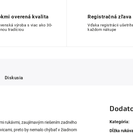
kmi overená kvalita
Registračná zľava
ovenská výroba s viac ako 30-
Vďaka registrácii ušetríte
nou tradíciou
každom nákupe
Diskusia
Dodato
Kategória
:
ymi rukávmi, zaujímavým riešením zadného
vicami, preto by nemalo chýbať v žiadnom
Dĺžka rukáv