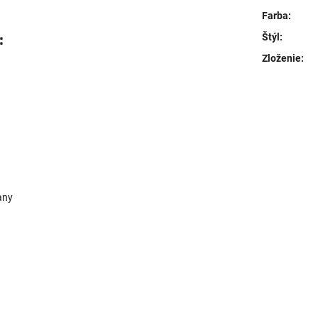
Farba
:
:
Štýl
:
Zloženie
:
rany