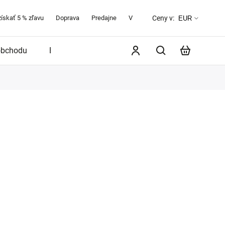
získať 5 % zľavu
Doprava
Predajne
Veľkostná tabuľka
O značke 
Ceny v:
EUR
obchodu
Blog