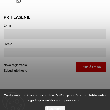
PRIHLÁSENIE
E-mail
Heslo
Nová registrácia
Prihlásiť sa
Zabudnuté heslo
Tento web používa súbory cookie. Ďalším prechádzaním tohto webu
vyjadrujete súhlas s ich používaním.
Copyright 2026
Favab.sk
. Všetky práva vyhradené.
Nastavenie