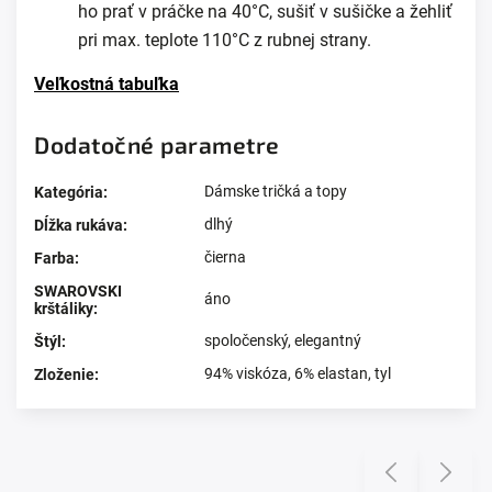
ho prať v práčke na 40°C, sušiť v sušičke a žehliť
pri max. teplote 110°C z rubnej strany.
Veľkostná tabuľka
Dodatočné parametre
Dámske tričká a topy
Kategória
:
dlhý
Dĺžka rukáva
:
čierna
Farba
:
SWAROVSKI
áno
krštáliky
:
spoločenský
,
elegantný
Štýl
:
94% viskóza, 6% elastan, tyl
Zloženie
:
Prezerali ste si
Previous
Next