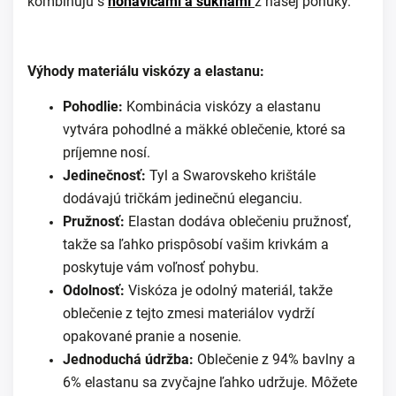
kombinujú s
nohavicami a sukňami
z našej ponuky.
Výhody materiálu viskózy a elastanu:
Pohodlie:
Kombinácia viskózy a elastanu
vytvára pohodlné a mäkké oblečenie, ktoré sa
príjemne nosí.
Jedinečnosť:
Tyl a Swarovskeho krištále
dodávajú tričkám jedinečnú eleganciu.
Pružnosť:
Elastan dodáva oblečeniu pružnosť,
takže sa ľahko prispôsobí vašim krivkám a
poskytuje vám voľnosť pohybu.
Odolnosť:
Viskóza je odolný materiál, takže
oblečenie z tejto zmesi materiálov vydrží
opakované pranie a nosenie.
Jednoduchá údržba:
Oblečenie z 94% bavlny a
6% elastanu sa zvyčajne ľahko udržuje. Môžete