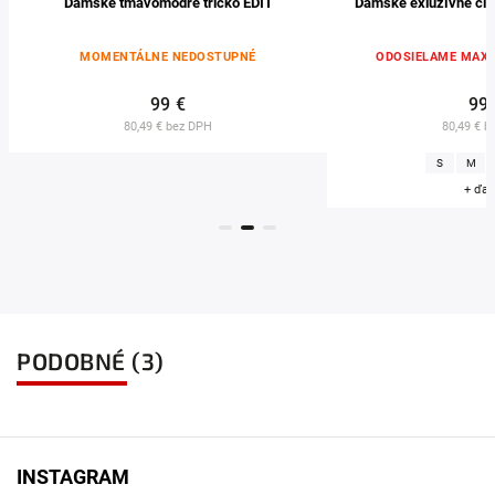
Dámske tmavomodré tričko EDIT
Dámske exluzívne čie
MOMENTÁLNE NEDOSTUPNÉ
ODOSIELAME MAX. 
99 €
99
80,49 € bez DPH
80,49 € b
S
M
+ ďal
PODOBNÉ (3)
INSTAGRAM