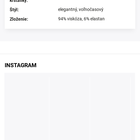
krštáliky
:
elegantný
,
voľnočasový
Štýl
:
94% viskóza, 6% elastan
Zloženie
:
INSTAGRAM