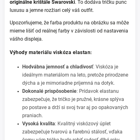
originálne krištále Swarovski
. To dodáva tričku punc
luxusu a jemne rozžiari celý váš outfit.
Upozorňujeme, že farba produktu na obrázku sa môže
mierne líšiť od reálnej farby v závislosti od nastavenia
vášho displeja.
Výhody materiálu viskóza elastan:
Hodvábna jemnosť a chladivosť
: Viskóza je
ideálnym materiálom na leto, pretože prirodzene
dýcha a je mimoriadne príjemná na dotyk.
Dokonalé prispôsobenie
: Prídavok elastanu
zabezpečuje, že tričko je pružné, krásne splýva
po postave a drží si svoj tvar aj po opakovaných
praniach.
Vysoká kvalita
: Kvalitný viskózový úplet
zabezpečuje tvarovú a farebnú stálosť, vďaka
čomu vám tričko bude robiť radosť dlhé roky.