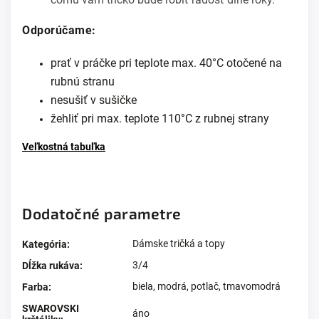
Odporúčame:
prať v práčke pri teplote max. 40°C otočené na
rubnú stranu
nesušiť v sušičke
žehliť pri max. teplote 110°C z rubnej strany
Veľkostná tabuľka
Dodatočné parametre
Dámske tričká a topy
Kategória
:
3/4
Dĺžka rukáva
:
biela
,
modrá
,
potlač
,
tmavomodrá
Farba
:
SWAROVSKI
áno