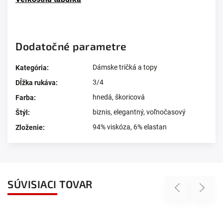
Dodatočné parametre
Dámske tričká a topy
Kategória
:
3/4
Dĺžka rukáva
:
hnedá
,
škoricová
Farba
:
biznis
,
elegantný
,
voľnočasový
Štýl
:
94% viskóza, 6% elastan
Zloženie
:
SÚVISIACI TOVAR
Previous
Next