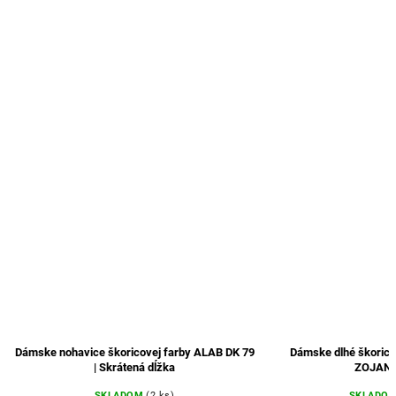
Dámske nohavice škoricovej farby ALAB DK 79
Dámske dlhé škoric
| Skrátená dĺžka
ZOJANA
SKLADOM
(2 ks)
SKLADO