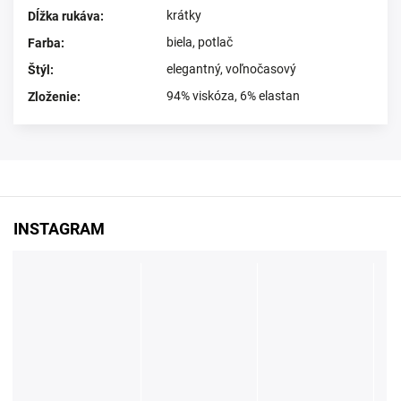
krátky
Dĺžka rukáva
:
biela
,
potlač
Farba
:
elegantný
,
voľnočasový
Štýl
:
94% viskóza, 6% elastan
Zloženie
:
INSTAGRAM