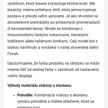
výstrihom, ktorý krásne zvýrazňuje kľúčne kosti. Má
klasický, mierne priliehavý strih, ktorý jemne kopíruje
postavu a pôsobí veľmi upravene. Je ako stvorené na
dovolenkové prechádzky po prístavných promenádach
či kaviarenské terasy. Skvele sa kombinuje s
tmavomodrými ľahkými nohavicami, červenými
lodičkami alebo ležérnymi šortkami. Celý model bol s
láskou navrhnutý a vyrobený v našej slovenskej dielni
Favab.
Upozorňujeme, že farba produktu na obrázku sa môže
mierne líšiť od reálnej farby v závislosti od nastavenia
vášho displeja.
Výhody materiálu viskózy a elastanu:
Pohodlie:
Kombinácia viskózy a elastanu
vytvára pohodlné a mäkké oblečenie, ktoré sa
príjemne nosí.