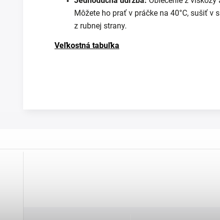
Jednoduchá údržba:
Oblečenie z viskózy 
Môžete ho prať v práčke na 40°C, sušiť v s
z rubnej strany.
Veľkostná tabuľka