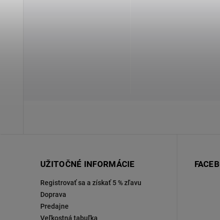
UŽITOČNÉ INFORMÁCIE
FACE
Registrovať sa a získať 5 % zľavu
Doprava
Predajne
Veľkostná tabuľka