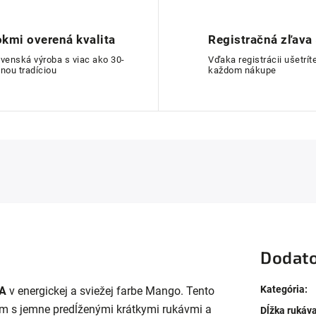
kmi overená kvalita
Registračná zľava
ovenská výroba s viac ako 30-
Vďaka registrácii ušetríte
nou tradíciou
každom nákupe
Dodato
Kategória
:
A
v energickej a sviežej farbe Mango. Tento
om s jemne predĺženými krátkymi rukávmi a
Dĺžka rukáv