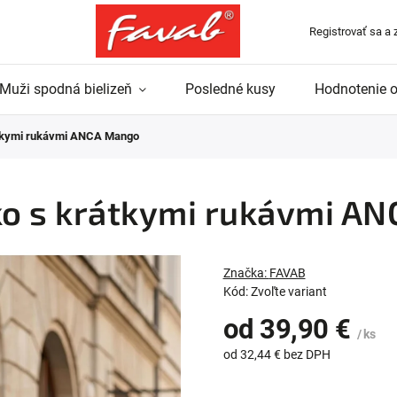
Registrovať sa a 
Muži spodná bielizeň
Posledné kusy
Hodnotenie 
átkymi rukávmi ANCA Mango
čko s krátkymi rukávmi A
Značka:
FAVAB
Kód:
Zvoľte variant
od
39,90 €
/ ks
od
32,44 €
bez DPH