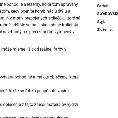
ne pohodlie a ležérny, no pritom upravený
Farba
:
tom, kedy oceníte kombináciu štýlu a
SWAROVSKI 
antický motív prepojených srdiečok, ktoré sú
Štýl
:
Drobné krištále sa na slnku krásne trblietajú
Zloženie
:
ol navrhnutý a s precíznosťou vyrobený v
môže mierne líšiť od reálnej farby v
vytvára pohodlné a mäkké oblečenie, ktoré
osť, takže sa ľahko prispôsobí vašim
e oblečenie z tejto zmesi materiálov vydrží