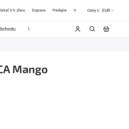
získať 5 % zľavu
Doprava
Predajne
Veľkostná tabuľka
O značke 
Ceny v:
EUR
obchodu
Blog
NCA Mango