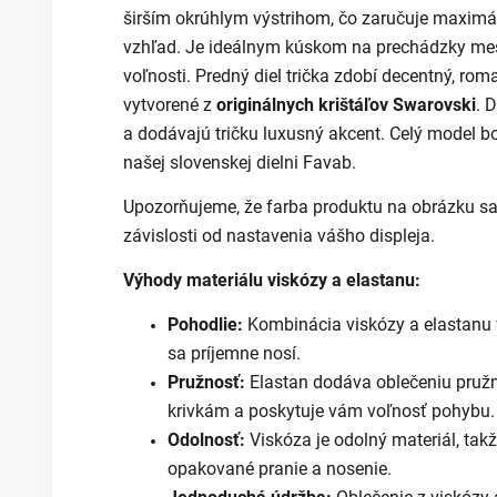
širším okrúhlym výstrihom, čo zaručuje maximál
vzhľad. Je ideálnym kúskom na prechádzky mes
voľnosti.
Predný diel trička zdobí decentný, rom
vytvorené z
originálnych krištáľov Swarovski
. 
a dodávajú tričku luxusný akcent. Celý model b
našej slovenskej dielni Favab.
Upozorňujeme, že farba produktu na obrázku sa 
závislosti od nastavenia vášho displeja.
Výhody materiálu viskózy a elastanu:
Pohodlie:
Kombinácia viskózy a elastanu 
sa príjemne nosí.
Pružnosť:
Elastan dodáva oblečeniu pružn
krivkám a poskytuje vám voľnosť pohybu.
Odolnosť:
Viskóza je odolný materiál, takž
opakované pranie a nosenie.