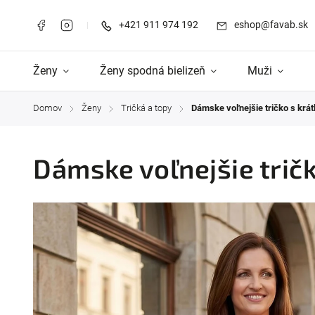
+421 911 974 192
eshop@favab.sk
Ženy
Ženy spodná bielizeň
Muži
Domov
Ženy
Tričká a topy
Dámske voľnejšie tričko s kr
/
/
/
Dámske voľnejšie tri