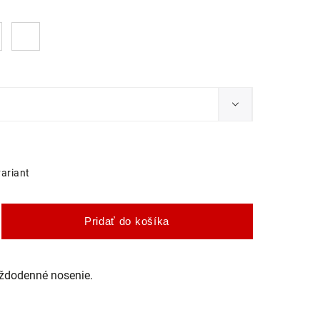
variant
Pridať do košíka
aždodenné nosenie.