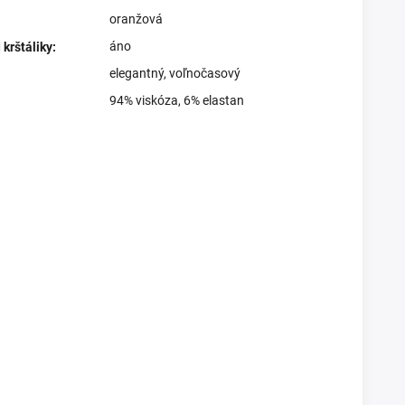
oranžová
áno
krštáliky
:
elegantný
,
voľnočasový
94% viskóza, 6% elastan