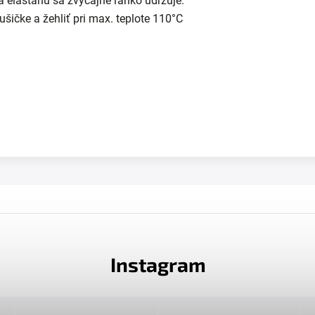
a elastanu sa zvyčajne ľahko udržuje.
ušičke a žehliť pri max. teplote 110°C
Instagram