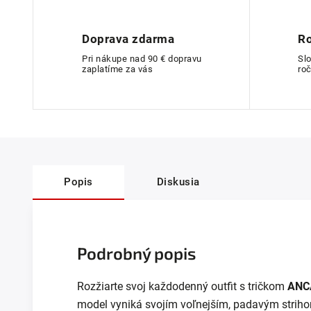
Doprava zdarma
Ro
Pri nákupe nad 90 € dopravu
Sl
zaplatíme za vás
roč
Popis
Diskusia
Podrobný popis
Rozžiarte svoj každodenný outfit s tričkom
ANC
model vyniká svojím voľnejším, padavým strih