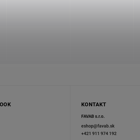
BOOK
KONTAKT
FAVAB s.r.o.
eshop
@
favab.sk
+421 911 974 192