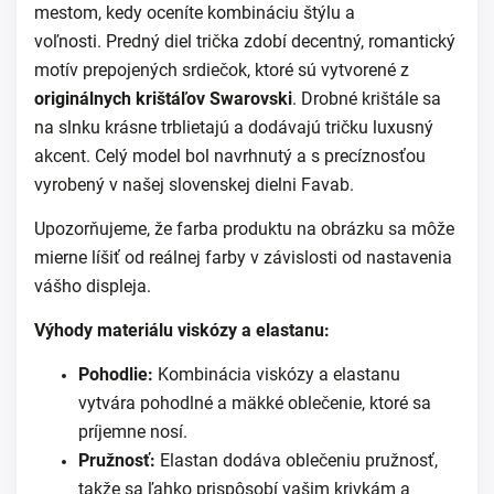
mestom, kedy oceníte kombináciu štýlu a
voľnosti.
Predný diel trička zdobí decentný, romantický
motív prepojených srdiečok, ktoré sú vytvorené z
originálnych krištáľov Swarovski
. Drobné krištále sa
na slnku krásne trblietajú a dodávajú tričku luxusný
akcent. Celý model bol navrhnutý a s precíznosťou
vyrobený v našej slovenskej dielni Favab.
Upozorňujeme, že farba produktu na obrázku sa môže
mierne líšiť od reálnej farby v závislosti od nastavenia
vášho displeja.
Výhody materiálu viskózy a elastanu:
Pohodlie:
Kombinácia viskózy a elastanu
vytvára pohodlné a mäkké oblečenie, ktoré sa
príjemne nosí.
Pružnosť:
Elastan dodáva oblečeniu pružnosť,
takže sa ľahko prispôsobí vašim krivkám a