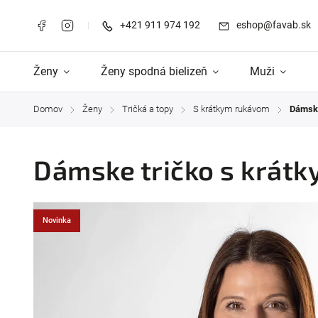
+421 911 974 192
eshop@favab.sk
Ženy
Ženy spodná bielizeň
Muži
Domov
Ženy
Tričká a topy
S krátkym rukávom
Dámske
/
/
/
/
Dámske tričko s krátk
Novinka