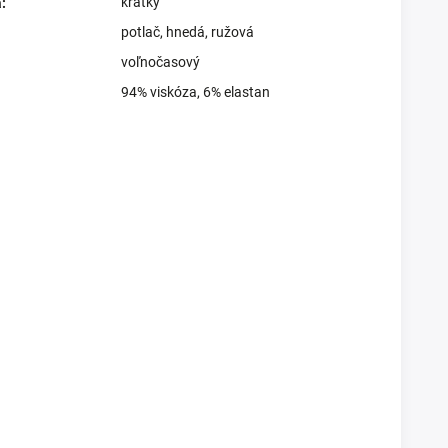
krátky
a
:
potlač
,
hnedá
,
ružová
voľnočasový
94% viskóza, 6% elastan