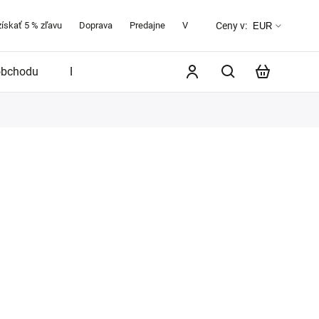
získať 5 % zľavu
Doprava
Predajne
Veľkostná tabuľka
O značke 
Ceny v:
EUR
obchodu
Blog