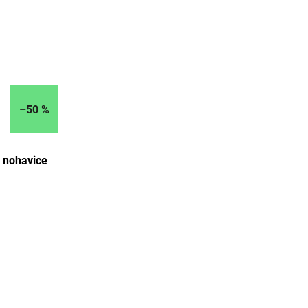
–50 %
 nohavice