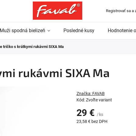
Registrovať sa a 
Muži spodná bielizeň
Posledné kusy
Hodnotenie 
 tričko s krátkymi rukávmi SIXA Ma
ymi rukávmi SIXA Ma
Značka:
FAVAB
Kód:
Zvoľte variant
29 €
/ ks
23,58 € bez DPH