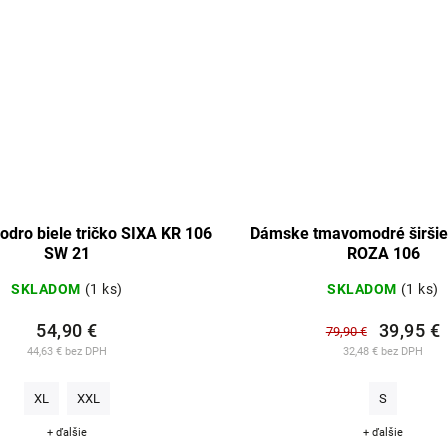
dro biele tričko SIXA KR 106
Dámske tmavomodré širšie
SW 21
ROZA 106
SKLADOM
(1 ks)
SKLADOM
(1 ks)
54,90 €
39,95 €
79,90 €
44,63 € bez DPH
32,48 € bez DPH
XL
XXL
S
+ ďalšie
+ ďalšie