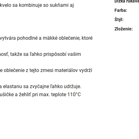
Dĺžka rukáv
kvelo sa kombinuje so sukňami aj
Farba
:
Štýl
:
Zloženie
:
vytvára pohodlné a mäkké oblečenie, ktoré
osť, takže sa ľahko prispôsobí vašim
e oblečenie z tejto zmesi materiálov vydrží
a elastanu sa zvyčajne ľahko udržuje.
ušičke a žehliť pri max. teplote 110°C