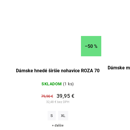
–50 %
Dámske mo
Dámske hnedé širšie nohavice ROZA 70
SKLADOM
(1 ks)
39,95 €
79,90 €
32,48 € bez DPH
S
XL
+ ďalšie