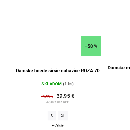
–50 %
Dámske mo
Dámske hnedé širšie nohavice ROZA 70
SKLADOM
(1 ks)
39,95 €
79,90 €
32,48 € bez DPH
S
XL
+ ďalšie