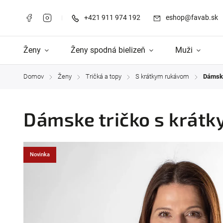
+421 911 974 192
eshop@favab.sk
Ženy
Ženy spodná bielizeň
Muži
Domov
Ženy
Tričká a topy
S krátkym rukávom
Dámske
/
/
/
/
Dámske tričko s krátk
Novinka