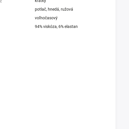
krátky
a
:
potlač
,
hnedá
,
ružová
voľnočasový
94% viskóza, 6% elastan