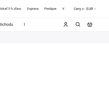
získať 5 % zľavu
Doprava
Predajne
Veľkostná tabuľka
O značke 
Ceny v:
EUR
obchodu
Blog