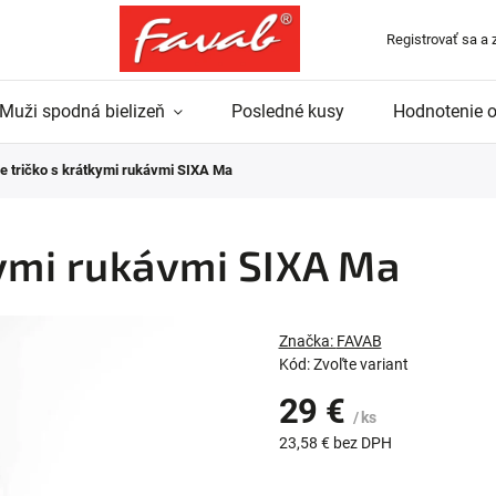
Registrovať sa a 
Muži spodná bielizeň
Posledné kusy
Hodnotenie 
 tričko s krátkymi rukávmi SIXA Ma
ymi rukávmi SIXA Ma
Značka:
FAVAB
Kód:
Zvoľte variant
29 €
/ ks
23,58 € bez DPH