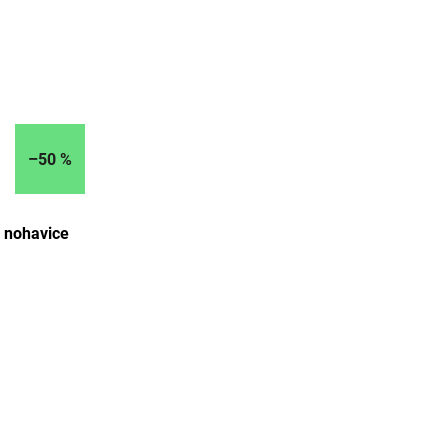
–50 %
 nohavice