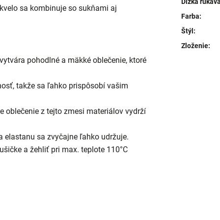
Dĺžka rukáv
kvelo sa kombinuje so sukňami aj
Farba
:
Štýl
:
Zloženie
:
vytvára pohodlné a mäkké oblečenie, ktoré
osť, takže sa ľahko prispôsobí vašim
e oblečenie z tejto zmesi materiálov vydrží
a elastanu sa zvyčajne ľahko udržuje.
ušičke a žehliť pri max. teplote 110°C