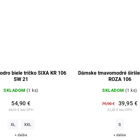
dro biele tričko SIXA KR 106
Dámske tmavomodré širšie
SW 21
ROZA 106
SKLADOM
(1 ks)
SKLADOM
(1 ks)
54,90 €
39,95 €
79,90 €
44,63 € bez DPH
32,48 € bez DPH
XL
XXL
S
+ ďalšie
+ ďalšie