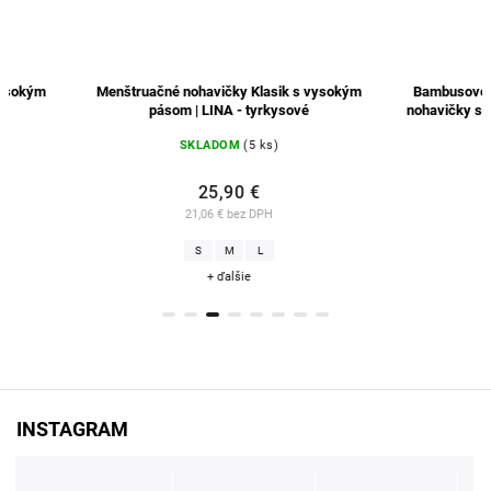
Menštruačné nohavičky Klasik s vysokým
Bambusové menštruač
pásom | LINA - tyrkysové
nohavičky s vysokým p
SKLADOM
(5 ks)
SKLADO
25,90 €
25,9
21,06 € bez DPH
21,06 € b
S
M
L
S
+ ďalšie
+ ďal
INSTAGRAM