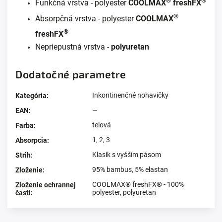
®
®
Funkčná vrstva - polyester
COOLMAX
freshFX
®
Absorpčná vrstva - polyester
COOLMAX
®
freshFX
Nepriepustná vrstva -
polyuretan
Dodatočné parametre
Inkontinenčné nohavičky
Kategória
:
—
EAN
:
telová
Farba
:
1, 2, 3
Absorpcia
:
Klasik s vyšším pásom
Strih
:
95% bambus, 5% elastan
Zloženie
:
COOLMAX® freshFX® - 100%
Zloženie ochrannej
polyester, polyuretan
časti
: