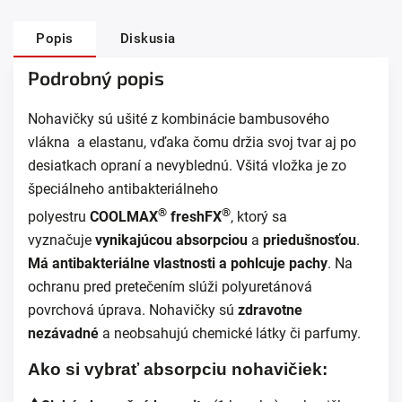
Popis
Diskusia
Podrobný popis
Nohavičky sú ušité z kombinácie bambusového
vlákna a elastanu, vďaka čomu držia svoj tvar aj po
desiatkach opraní a nevyblednú. Všitá vložka je zo
špeciálneho antibakteriálneho
®
®
polyestru
COOLMAX
freshFX
, ktorý sa
vyznačuje
vynikajúcou absorpciou
a
priedušnosťou
.
Má antibakteriálne vlastnosti a pohlcuje pachy
.
Na
ochranu pred pretečením slúži polyuretánová
povrchová úprava. Nohavičky sú
zdravotne
nezávadné
a neobsahujú chemické látky či parfumy.
Ako si vybrať absorpciu nohavičiek: