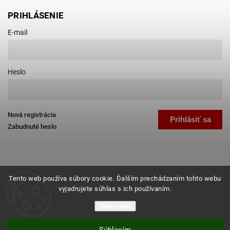
PRIHLÁSENIE
E-mail
Heslo
Nová registrácia
Prihlásiť sa
Zabudnuté heslo
Tento web používa súbory cookie. Ďalším prechádzaním tohto webu
vyjadrujete súhlas s ich používaním.
Copyright 2026
Favab.sk
. Všetky práva vyhradené.
Nastavenie
Grafický návrh vytvořil a nakódoval
Shoptak.cz