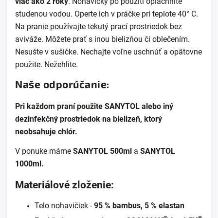
viac ako 2 roky
.
Nohavičky po použití opláchnite
studenou vodou. Operte ich v práčke pri teplote 40° C.
Na pranie používajte tekutý prací prostriedok bez
aviváže. Môžete prať s inou bielizňou či oblečením.
Nesušte v sušičke. Nechajte voľne uschnúť a opätovne
použite. Nežehlite.
Naše odporúčanie:
Pri každom praní použite SANYTOL alebo iný
dezinfekčný prostriedok na bielizeň, ktorý
neobsahuje chlór.
V ponuke máme
SANYTOL 500ml
a
SANYTOL
1000ml
.
Materiálové zloženie:
Telo nohavičiek -
95 % bambus, 5 % elastan