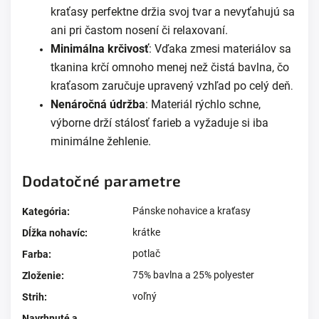
kraťasy perfektne držia svoj tvar a nevyťahujú sa
ani pri častom nosení či relaxovaní.
Minimálna krčivosť
: Vďaka zmesi materiálov sa
tkanina krčí omnoho menej než čistá bavlna, čo
kraťasom zaručuje upravený vzhľad po celý deň
.
Nenáročná údržba
: Materiál rýchlo schne,
výborne drží stálosť farieb a vyžaduje si iba
minimálne žehlenie.
Dodatočné parametre
Pánske nohavice a kraťasy
Kategória
:
krátke
Dĺžka nohavíc
:
potlač
Farba
:
75% bavlna a 25% polyester
Zloženie
:
voľný
Strih
:
Navrhnuté a