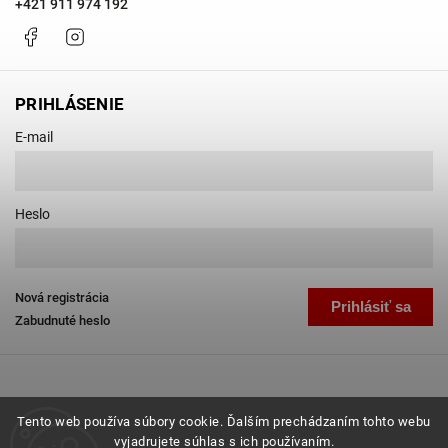
+421 911 974 192
Facebook
Instagram
PRIHLÁSENIE
E-mail
Heslo
Nová registrácia
Prihlásiť sa
Zabudnuté heslo
Tento web používa súbory cookie. Ďalším prechádzaním tohto webu
vyjadrujete súhlas s ich používaním.