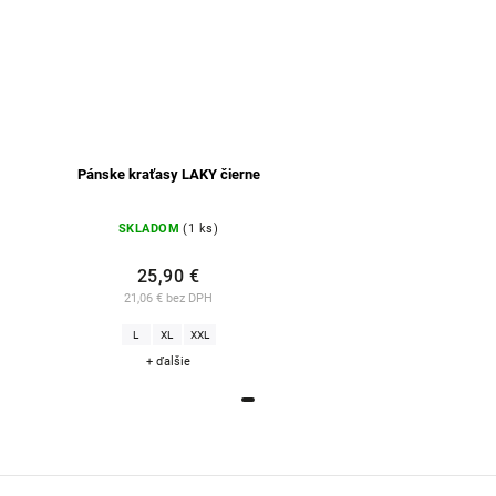
Pánske kraťasy LAKY čierne
SKLADOM
(1 ks)
25,90 €
21,06 € bez DPH
L
XL
XXL
+ ďalšie