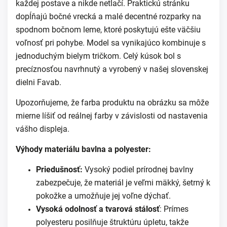
každej postave a nikde netlačí. Praktickú stránku
dopĺňajú bočné vrecká a malé decentné rozparky na
spodnom bočnom leme, ktoré poskytujú ešte väčšiu
voľnosť pri pohybe. Model sa vynikajúco kombinuje s
jednoduchým bielym tričkom. Celý kúsok bol s
precíznosťou navrhnutý a vyrobený v našej slovenskej
dielni Favab.
Upozorňujeme, že farba produktu na obrázku sa môže
mierne líšiť od reálnej farby v závislosti od nastavenia
vášho displeja.
Výhody materiálu bavlna a polyester:
Priedušnosť:
Vysoký podiel prírodnej bavlny
zabezpečuje, že materiál je veľmi mäkký, šetrný k
pokožke a umožňuje jej voľne dýchať.
Vysoká odolnosť a tvarová stálosť
: Prímes
polyesteru posilňuje štruktúru úpletu, takže