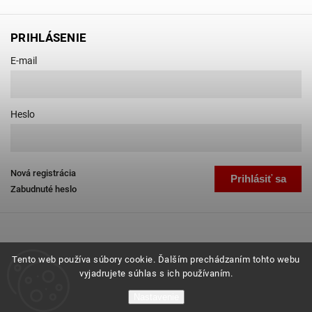
PRIHLÁSENIE
E-mail
Heslo
Nová registrácia
Prihlásiť sa
Zabudnuté heslo
Tento web používa súbory cookie. Ďalším prechádzaním tohto webu
vyjadrujete súhlas s ich používaním.
Copyright 2026
Favab.sk
. Všetky práva vyhradené.
Nastavenie
Grafický návrh vytvořil a nakódoval
Shoptak.cz