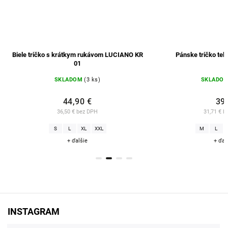
Biele tričko s krátkym rukávom LUCIANO KR
Pánske tričko telov
01
SKLADOM
(3 ks)
SKLADOM
(
44,90 €
39 €
36,50 € bez DPH
31,71 € bez
S
L
XL
XXL
M
L
XL
+ ďalšie
+ ďalšie
INSTAGRAM