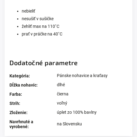
nebieliť
nesušiť v sušičke
žehliť max na 110
˚C
prať v práčke na 40
˚C
Dodatočné parametre
Pánske nohavice a kraťasy
Kategória
:
dlhé
Dĺžka nohavíc
:
čierna
Farba
:
voľný
Strih
:
úplet zo 100% bavlny
Zloženie
:
Navrhnuté a
na Slovensku
vyrobené
: