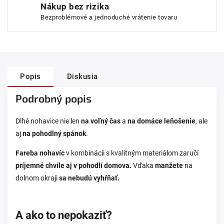
Nákup bez rizika
Bezproblémové a jednoduché vrátenie tovaru
Popis
Diskusia
Podrobný popis
Dlhé nohavice nie len
na voľný čas
a
na domáce leňošenie
, ale
aj
na pohodlný spánok
.
Fareba nohavíc
v kombinácii s kvalitným materiálom zaručí
príjemné chvíle aj v pohodlí domova.
Vďaka
manžete
na
dolnom okraji
sa nebudú vyhŕňať.
A ako to nepokaziť?