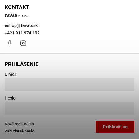
KONTAKT
FAVAB s.r.o.
eshop
@
favab.sk
+421 911 974 192
Facebook
Instagram
PRIHLÁSENIE
E-mail
Heslo
Nová registrácia
Prihlásiť sa
Zabudnuté heslo