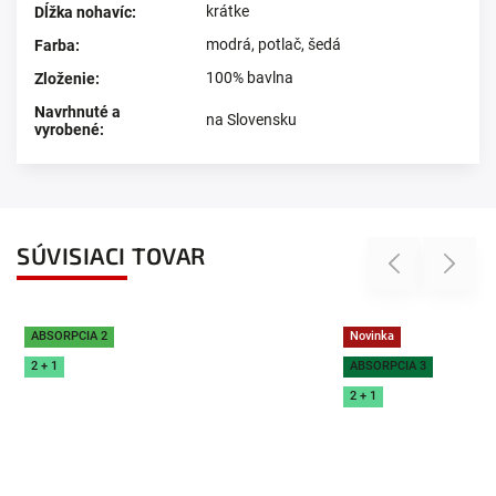
krátke
Dĺžka nohavíc
:
modrá
,
potlač
,
šedá
Farba
:
100% bavlna
Zloženie
:
Navrhnuté a
na Slovensku
vyrobené
:
SÚVISIACI TOVAR
Previous
Next
ABSORPCIA 2
Novinka
2 + 1
ABSORPCIA 3
2 + 1