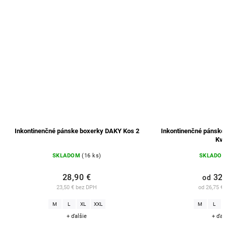
Inkontinenčné pánske boxerky DAKY Kos 2
Inkontinenčné pánske
Kva
SKLADOM
(16 ks)
SKLADO
28,90 €
32,
od
23,50 € bez DPH
od 26,75 €
M
L
XL
XXL
M
L
+ ďalšie
+ ďal