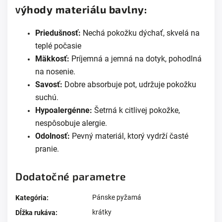
ýhody materiálu bavlny:
V
Priedušnosť:
Nechá pokožku dýchať, skvelá na
teplé počasie
Mäkkosť:
Príjemná a jemná na dotyk, pohodlná
na nosenie.
Savosť:
Dobre absorbuje pot, udržuje pokožku
suchú.
Hypoalergénne:
Šetrná k citlivej pokožke,
nespôsobuje alergie.
Odolnosť:
Pevný materiál, ktorý vydrží časté
pranie.
Dodatočné parametre
Pánske pyžamá
Kategória
:
krátky
Dĺžka rukáva
: