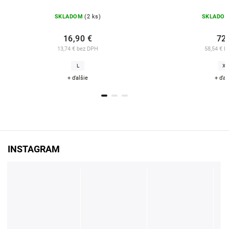
SKLADOM
(2 ks)
SKLADO
16,90 €
72
13,74 € bez DPH
58,54 € b
L
XL
+ ďalšie
+ ďal
INSTAGRAM