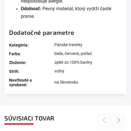
nespôsobuje alergie.
Odolnosť:
Pevný materiál, ktorý vydrží časté
pranie.
Dodatočné parametre
Pánske trenírky
Kategória
:
biela
,
červená
,
potlač
Farba
:
úplet zo 100% bavlny
Zloženie
:
voľný
Strih
:
Navrhnuté a
na Slovensku
vyrobené
:
SÚVISIACI TOVAR
Previous
Next