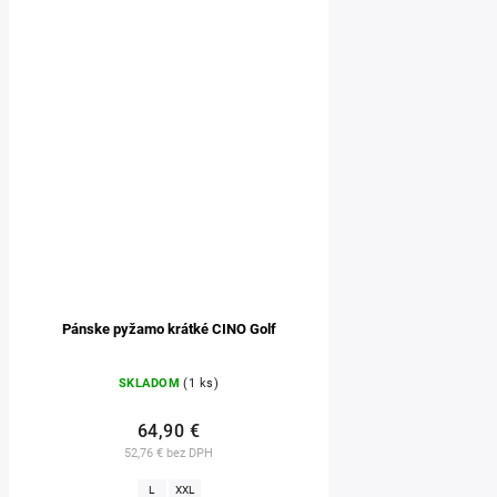
Pánske pyžamo krátké CINO Golf
SKLADOM
(1 ks)
64,90 €
52,76 € bez DPH
L
XXL