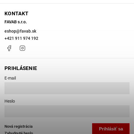
KONTAKT
FAVAB s.r.o.
eshop
@
favab.sk
+421 911 974 192
Facebook
Instagram
PRIHLÁSENIE
E-mail
Heslo
Nová registrácia
Prihlásiť sa
Zabudnuté heslo