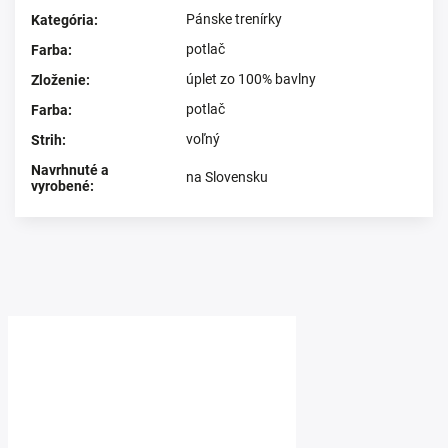
Pánske trenírky
Kategória
:
potlač
Farba
:
úplet zo 100% bavlny
Zloženie
:
potlač
Farba
:
voľný
Strih
:
Navrhnuté a
na Slovensku
vyrobené
:
Prezerali ste si