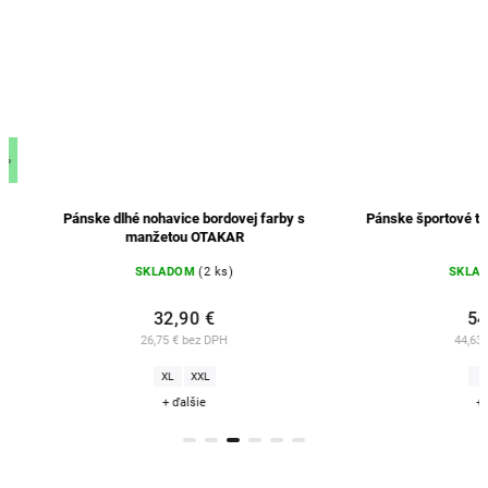
Pánske dlhé nohavice bordovej farby s
Pánske športové tepl
manžetou OTAKAR
SKLADOM
(2 ks)
SKLADO
32,90 €
54,9
26,75 € bez DPH
44,63 € b
XL
XXL
L
+ ďalšie
+ ďal