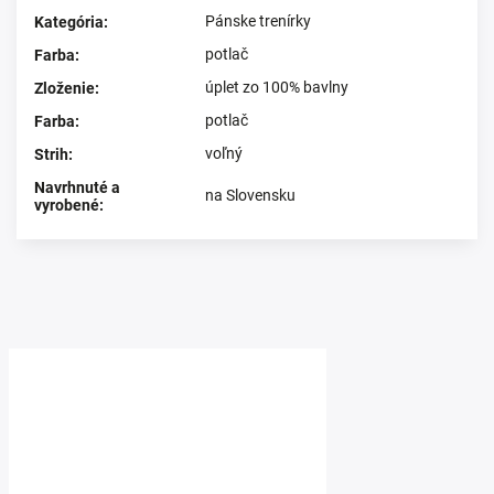
Pánske trenírky
Kategória
:
potlač
Farba
:
úplet zo 100% bavlny
Zloženie
:
potlač
Farba
:
voľný
Strih
:
Navrhnuté a
na Slovensku
vyrobené
:
Prezerali ste si