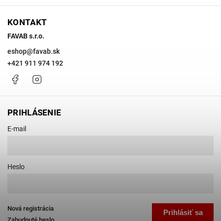
KONTAKT
FAVAB s.r.o.
eshop
@
favab.sk
+421 911 974 192
Facebook
Instagram
PRIHLÁSENIE
E-mail
Heslo
Nová registrácia
Prihlásiť sa
Zabudnuté heslo