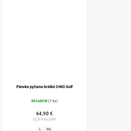
Pánske pyžamo krátké CINO Golf
SKLADOM
(1 ks)
64,90 €
52,76 € bez DPH
L
XXL