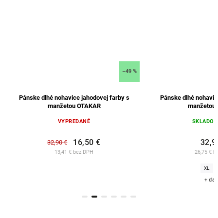
Pánske dlhé nohavice bordovej farby s
Pánske športové tepl
manžetou OTAKAR
SKLADOM
(2 ks)
SKLADO
32,90 €
54,
26,75 € bez DPH
44,63 € 
XL
XXL
L
+ ďalšie
+ ďa