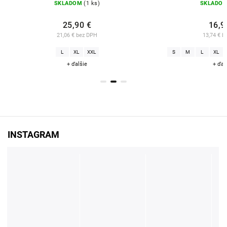
SKLADOM
(1 ks)
SKLADO
25,90 €
16,9
21,06 € bez DPH
13,74 € b
L
XL
XXL
S
M
L
XL
+ ďalšie
+ ďal
INSTAGRAM