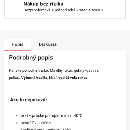
Nákup bez rizika
Bezproblémové a jednoduché vrátenie tovaru
Popis
Diskusia
Podrobný popis
Pánske
pohodlné tričko
.
Má dlhý rukáv,
guľatý výstrih a
potlač
.
Výborná kvalita,
ktorá
vydrží veľa rokov.
Ako to nepokaziť:
prať v práčke pri teplote max. 40°C
nesušiť v sušičke
žehliť pri max. teplote 110°C