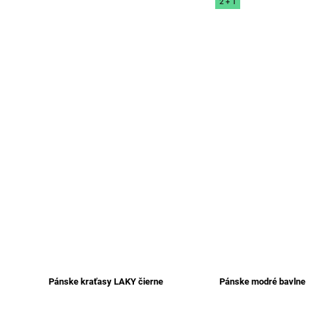
2 + 1
Pánske kraťasy LAKY čierne
Pánske modré bavlnen