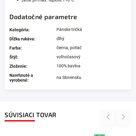
Dodatočné parametre
Pánske tričká
Kategória
:
dlhý
Dĺžka rukáva
:
čierna
,
potlač
Farba
:
voľnočasový
Štýl
:
100% bavlna
Zloženie
:
Navrhnuté a
na Slovensku
vyrobené
:
SÚVISIACI TOVAR
Previous
Next