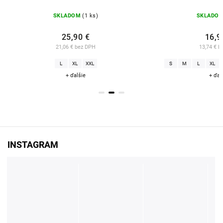
SKLADOM
(1 ks)
SKLADO
25,90 €
16,9
21,06 € bez DPH
13,74 € b
L
XL
XXL
S
M
L
XL
+ ďalšie
+ ďal
INSTAGRAM