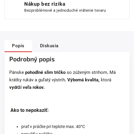
Nákup bez rizika
Bezproblémové a jednoduché vrátenie tovaru
Popis
Diskusia
Podrobný popis
Pánske
pohodlné slim tričko
so zúženým strihom
.
Má
krátky rukáv a
guľatý výstrih
.
Výborná kvalita,
ktorá
vydrží veľa rokov.
Ako to nepokaziť:
prať v práčke pri teplote max. 40°C
nesušiť v sušičke