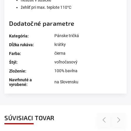
žehliť pri max. teplote 110°C
Dodatočné parametre
Pánske tričká
Kategória
:
krátky
Dĺžka rukáva
:
čierna
Farba
:
voľnočasový
Štýl
:
100% bavlna
Zloženie
:
Navrhnuté a
na Slovensku
vyrobené
:
SÚVISIACI TOVAR
Previous
Next