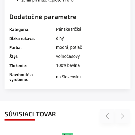
Dodatočné parametre
Pánske tričká
Kategória
:
dlhý
Dĺžka rukáva
:
modrá
,
potlač
Farba
:
voľnočasový
Štýl
:
100% bavlna
Zloženie
:
Navrhnuté a
na Slovensku
vyrobené
:
SÚVISIACI TOVAR
Previous
Next