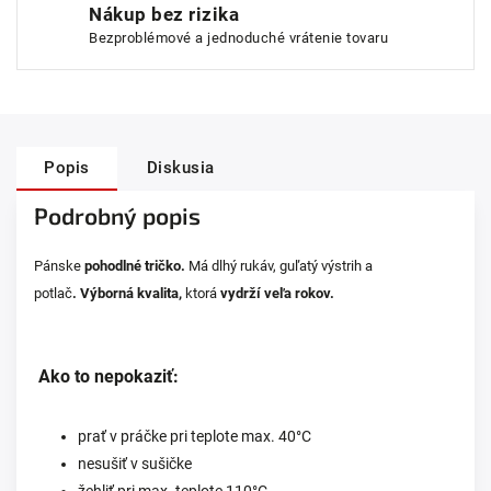
Nákup bez rizika
Bezproblémové a jednoduché vrátenie tovaru
Popis
Diskusia
Podrobný popis
Pánske
pohodlné tričko
.
Má dlhý rukáv,
guľatý výstrih a
potlač
.
Výborná kvalita,
ktorá
vydrží veľa rokov.
Ako to nepokaziť:
prať v práčke pri teplote max. 40°C
nesušiť v sušičke
žehliť pri max. teplote 110°C