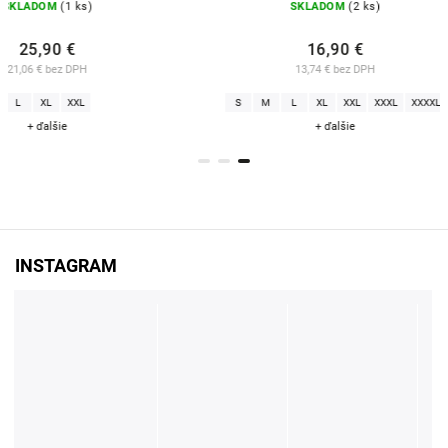
DOM
(1 ks)
SKLADOM
(2 ks)
,90 €
16,90 €
€ bez DPH
13,74 € bez DPH
XL
XXL
S
M
L
XL
XXL
XXXL
XXXXL
ďalšie
+ ďalšie
INSTAGRAM