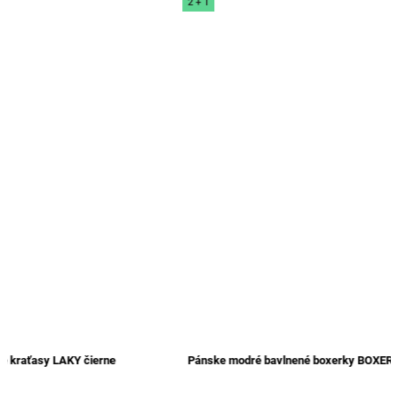
2 + 1
asy LAKY čierne
Pánske modré bavlnené boxerky BOXER 04