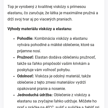
Top je vyrobený z kvalitnej viskózy s prímesou
elastanu, čo zaručuje, že látka je maximálne pružná a
drží svoj tvar aj po viacerých praniach.
Výhody materiálu viskózy a elastanu:
Pohodlie:
Kombinácia viskózy a elastanu
vytvára pohodlné a mäkké oblečenie, ktoré sa
príjemne nosí.
Pružnosť:
Elastan dodáva oblečeniu pružnosť,
takže sa ľahko prispôsobí vašim krivkám a
poskytuje vám voľnosť pohybu.
Odolnosť:
Viskóza je odolný materiál, takže
oblečenie z tejto zmesi materiálov vydrží
opakované pranie a nosenie.
Jednoduchá údržba:
Oblečenie z viskózy a
elastanu sa zvyčajne ľahko udržuje. Môžete ho
prať v práčke na 40°C, sušiť v sušičke a žehliť pri