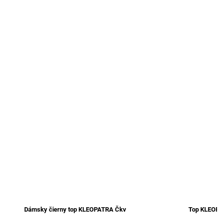
Dámsky čierny top KLEOPATRA Čkv
Top KLEOP