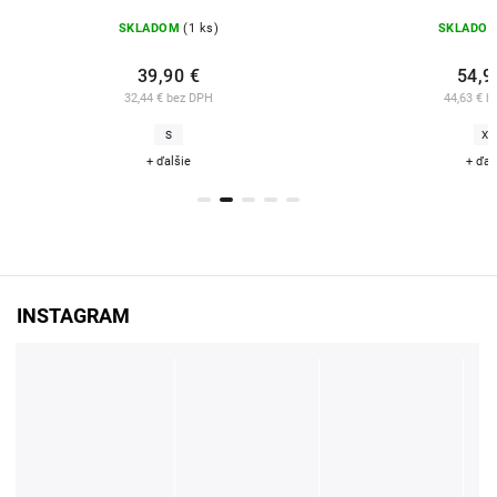
SKLADOM
(1 ks)
SKLADO
39,90 €
54,9
32,44 € bez DPH
44,63 € b
S
XS
+ ďalšie
+ ďal
INSTAGRAM