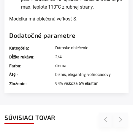
max. teplote 110°C z rubnej strany.
Modelka má oblečenú veľkosť S.
Dodatočné parametre
Dámske oblečenie
Kategória
:
2/4
Dĺžka rukáva
:
čierna
Farba
:
biznis
,
elegantný
,
voľnočasový
Štýl
:
94% viskóza 6% elastan
Zloženie
:
SÚVISIACI TOVAR
Previous
Next