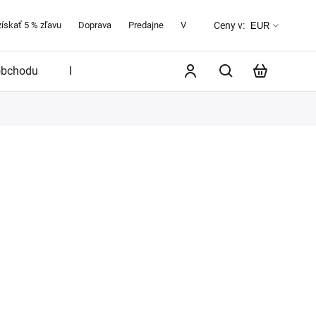
získať 5 % zľavu
Doprava
Predajne
Veľkostná tabuľka
O značke 
Ceny v:
EUR
obchodu
Blog