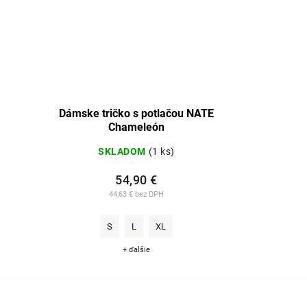
Dámske tričko s potlačou NATE
Chameleón
SKLADOM
(1 ks)
54,90 €
44,63 € bez DPH
S
L
XL
+ ďalšie