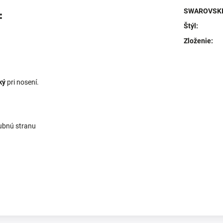
SWAROVSKI 
:
Štýl
:
Zloženie
:
ký
pri nosení.
rubnú stranu