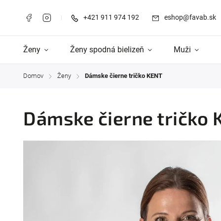
+421 911 974 192
eshop@favab.sk
Ženy
Ženy spodná bielizeň
Muži
Domov
Ženy
Dámske čierne tričko KENT
/
/
Dámske čierne tričko