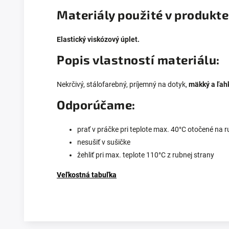
Materiály použité v produkte
Elastický viskózový úplet
.
Popis vlastností materiálu:
Nekrčivý, stálofarebný, príjemný na dotyk,
mäkký a ľah
Odporúčame:
prať v práčke pri teplote max. 40°C otočené na 
nesušiť v sušičke
žehliť pri max. teplote 110°C z rubnej strany
Veľkostná tabuľka