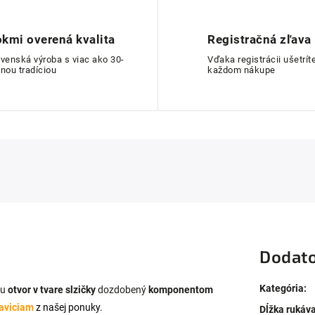
kmi overená kvalita
Registračná zľava
ovenská výroba s viac ako 30-
Vďaka registrácii ušetríte
nou tradíciou
každom nákupe
Dodato
Kategória
:
hu
otvor v tvare slzičky
dozdobený
komponentom
aviciam
z našej ponuky
.
Dĺžka rukáv