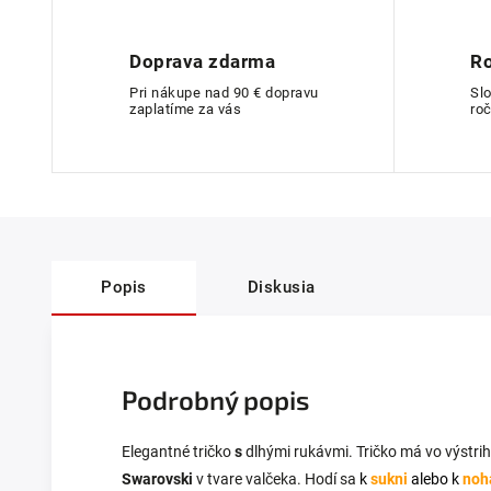
Doprava zdarma
Ro
Pri nákupe nad 90 € dopravu
Sl
zaplatíme za vás
roč
Popis
Diskusia
Podrobný popis
Elegantné tričko
s
dlhými rukávmi. Tričko má vo výstri
Swarovski
v tvare valčeka
. Hodí sa
k
sukni
alebo k
noh