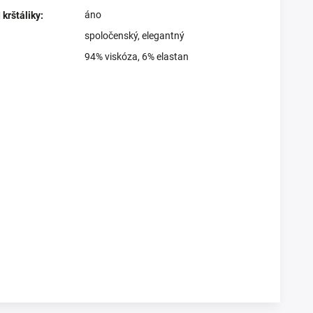
áno
krštáliky
:
spoločenský
,
elegantný
94% viskóza, 6% elastan