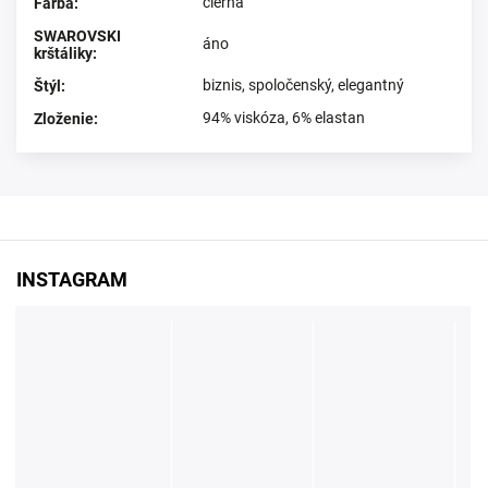
čierna
Farba
:
SWAROVSKI
áno
krštáliky
:
biznis
,
spoločenský
,
elegantný
Štýl
:
94% viskóza, 6% elastan
Zloženie
:
INSTAGRAM