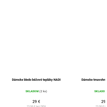
Dámske bledo béžové tepláky NADI
Dámske tmavohnedé t
SKLADOM
(2 ks)
SKLADOM
(1 
29 €
29 €
23,58 € bez DPH
23,58 € bez D