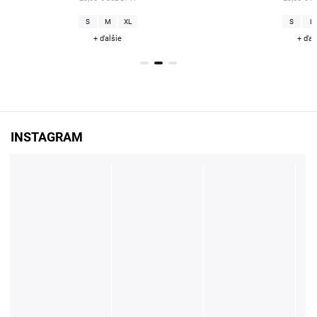
S
M
XL
S
L
X
+ ďalšie
+ ďalšie
INSTAGRAM