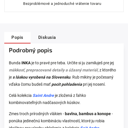
Bezproblémové a jednoduché vrátenie tovaru
Popis
Diskusia
Podrobný popis
Bunda
INKA
je to pravé pre teba. Určite si ju zamiluješ pre jej
mäkkosť, prepracované detaily a úžasný materiál,
z ktorého
je
s láskou vyrobená na Slovensku
. Rub mikiny je počesaný
vďaka čomu budeš mať
pocit pohladenia
pri jej nosení.
Celá kolekcia
Saint Andre
je zložená z ľahko
kombinovateľných nadčasových kúskov.
Zmes troch prírodných vlákien -
bavlna, bambus a konope
-
ponúka jedinečnú kombináciu vlastností, ktoré ju robia