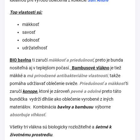
ideálnou pre výrobu oblečenia z kolekcie
Sait Andre
Top vlastosti sú:
mäkkosť
savosť
odolnosť
udržateľnosť
BIO bavlna
ti zaručí
mäkkosť a priedušnosť
, preto je bunda
nositeľná aj v teplejšom počasí.
Bambusové vlákno
je tiež
mäkké a
má prirodzené antibakteriálne vlastnosti
,
takže
pomáha udržiavať oblečenie svieže.
P
riedušnosť a mäkkosť
ti
zaručí
konope
,
ktoré je zároveň
pevné a odolné
preto táto
bundička
vydrží dlhšie ako oblečenie vyrobené z iných
materiálov.
Kombinácia
bavlny a bambusu
výborne
absorbuje vlhkosť.
Všetky tri vlákna sú biologicky rozložiteľné a
šetrné k
životnému prostrediu
.