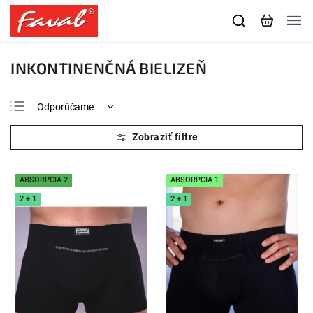
INKONTINENČNÁ BIELIZEŇ
Odporúčame
Najlacnejšie
Najdrahšie
Najpredávanejšie
ABSORPCIA 2
ABSORPCIA 1
Abecedne
2 + 1
2 + 1