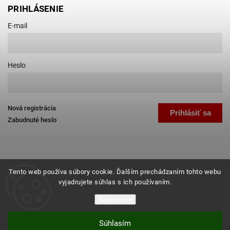
PRIHLÁSENIE
E-mail
Heslo
Nová registrácia
Prihlásiť sa
Zabudnuté heslo
Tento web používa súbory cookie. Ďalším prechádzaním tohto webu
vyjadrujete súhlas s ich používaním.
Copyright 2026
Favab.sk
. Všetky práva vyhradené.
Nastavenie
Grafický návrh vytvořil a nakódoval
Shoptak.cz
Súhlasím
Vytvoril Shoptet