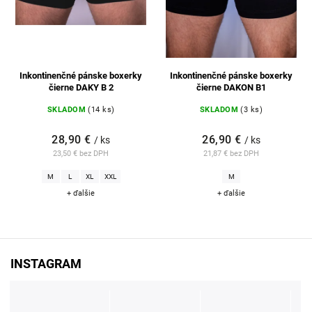
Inkontinenčné pánske boxerky
Inkontinenčné pánske boxerky
čierne DAKY B 2
čierne DAKON B1
SKLADOM
(14 ks)
SKLADOM
(3 ks)
28,90 €
26,90 €
/ ks
/ ks
23,50 € bez DPH
21,87 € bez DPH
M
L
XL
XXL
M
+ ďalšie
+ ďalšie
INSTAGRAM