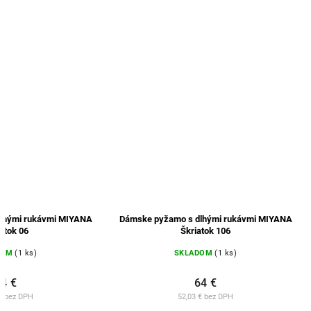
Dámske pyžamo s dlhými rukávmi MIYANA
Dámske pyžamo s dlhými 
Škriatok 06
Škriatok 10
SKLADOM
(1 ks)
SKLADOM
(1 
64 €
64 €
52,03 € bez DPH
52,03 € bez D