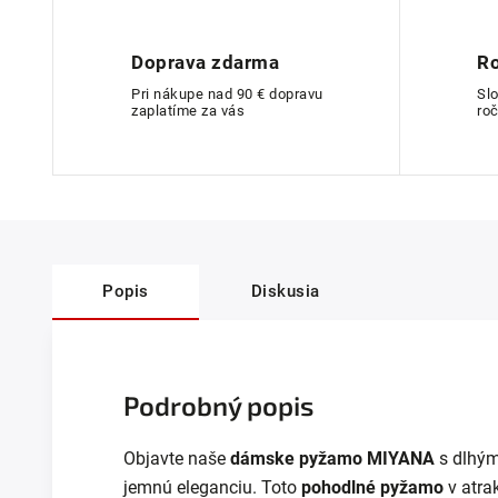
Doprava zdarma
Ro
Pri nákupe nad 90 € dopravu
Sl
zaplatíme za vás
roč
Popis
Diskusia
Podrobný popis
Objavte naše
dámske pyžamo MIYANA
s dlhým
jemnú eleganciu. Toto
pohodlné pyžamo
v atrak