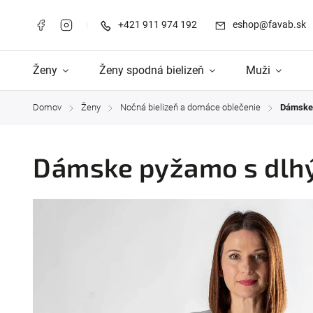
+421 911 974 192
eshop@favab.sk
Ženy
Ženy spodná bielizeň
Muži
Domov
Ženy
Nočná bielizeň a domáce oblečenie
Dámske 
/
/
/
Dámske pyžamo s dlhý