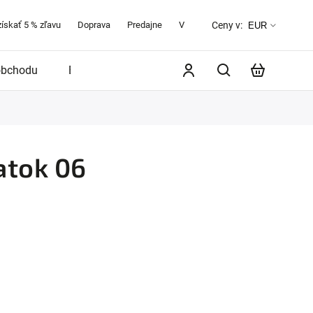
získať 5 % zľavu
Doprava
Predajne
Veľkostná tabuľka
O značke 
Ceny v:
EUR
obchodu
Blog
atok 06