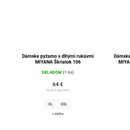
Dámske pyžamo s dlhými rukávmi
Dámske
MIYANA Škriatok 106
MIYAN
SKLADOM
(1 ks)
64 €
52,03 € bez DPH
XL
XXL
+ ďalšie