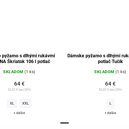
 pyžamo s dlhými rukávmi
Dámske pyžamo s dlhými ruk
A Škriatok 106 I potlač
potlač Tučík
SKLADOM
(1 ks)
SKLADOM
(1 ks)
64 €
64 €
52,03 € bez DPH
52,03 € bez DPH
XL
XXL
L
+ ďalšie
+ ďalšie