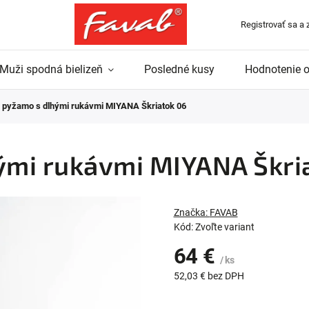
Registrovať sa a 
Muži spodná bielizeň
Posledné kusy
Hodnotenie 
pyžamo s dlhými rukávmi MIYANA Škriatok 06
mi rukávmi MIYANA Škri
Značka:
FAVAB
Kód:
Zvoľte variant
64 €
/ ks
52,03 € bez DPH