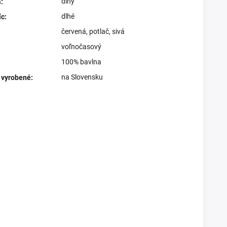
dlhý
a
:
dlhé
íc
:
červená
,
potlač
,
sivá
voľnočasový
100% bavlna
na Slovensku
 vyrobené
: