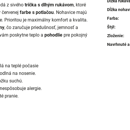
Dĺžka rukáv
adá z sivého
trička s dlhým rukávom
, ktoré
Dĺžka nohav
v červenej
farbe s potlačou
. Nohavice majú
Farba
:
e. Prioritou je maximálny komfort a kvalita.
Štýl
:
ny
, čo zaručuje priedušnosť, jemnosť a
ám poskytne teplo a
pohodlie
pre pokojný
Zloženie
:
Navrhnuté a
á na teplé počasie
odlná na nosenie.
ožku suchú.
 nespôsobuje alergie.
té pranie.