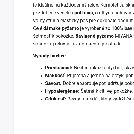
je ideálne na každodenný relax. Komplet sa skl
je zdobené veselou
potlačou
, a dlhých nohavíc 
voľný strih a elastický pás pre dokonalé padnuti
Celé
dámske pyžamo
je vyrobené zo
100% bavl
šetrnosť k pokožke.
Bavlnené pyžamo
MIYANA v
spánok aj relaxáciu v domácom prostredí.
Výhody bavlny:
Priedušnosť:
Nechá pokožku dýchať, skvel
Mäkkosť:
Príjemná a jemná na dotyk, poh
Savosť:
Dobre absorbuje pot, udržuje pok
Hypoalergénne:
Šetrná k citlivej pokožke,
Odolnosť:
Pevný materiál, ktorý vydrží čas