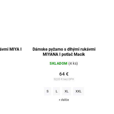
ávmi MIYA I
Dámske pyžamo s dlhými rukávmi
MIYANA I potlač Macík
SKLADOM
(4 ks)
64 €
52,03 € bez DPH
S
L
XL
XXL
+ ďalšie