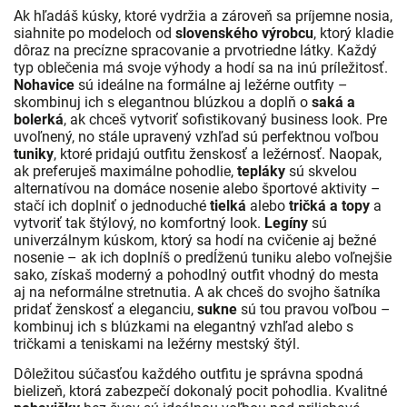
Ak hľadáš kúsky, ktoré vydržia a zároveň sa príjemne nosia,
siahnite po modeloch od
slovenského výrobcu
, ktorý kladie
dôraz na precízne spracovanie a prvotriedne látky. Každý
typ oblečenia má svoje výhody a hodí sa na inú príležitosť.
Nohavice
sú ideálne na formálne aj ležérne outfity –
skombinuj ich s elegantnou blúzkou a doplň o
saká a
bolerká
, ak chceš vytvoriť sofistikovaný business look. Pre
uvoľnený, no stále upravený vzhľad sú perfektnou voľbou
tuniky
, ktoré pridajú outfitu ženskosť a ležérnosť. Naopak,
ak preferuješ maximálne pohodlie,
tepláky
sú skvelou
alternatívou na domáce nosenie alebo športové aktivity –
stačí ich doplniť o jednoduché
tielká
alebo
tričká a topy
a
vytvoriť tak štýlový, no komfortný look.
Legíny
sú
univerzálnym kúskom, ktorý sa hodí na cvičenie aj bežné
nosenie – ak ich doplníš o predĺženú tuniku alebo voľnejšie
sako, získaš moderný a pohodlný outfit vhodný do mesta
aj na neformálne stretnutia. A ak chceš do svojho šatníka
pridať ženskosť a eleganciu,
sukne
sú tou pravou voľbou –
kombinuj ich s blúzkami na elegantný vzhľad alebo s
tričkami a teniskami na ležérny mestský štýl.
Dôležitou súčasťou každého outfitu je správna spodná
bielizeň, ktorá zabezpečí dokonalý pocit pohodlia. Kvalitné