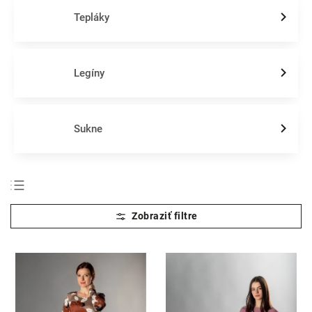
Tepláky
Legíny
Sukne
Odporúčame
Najlacnejšie
Najdrahšie
Najpredávanejšie
Abecedne