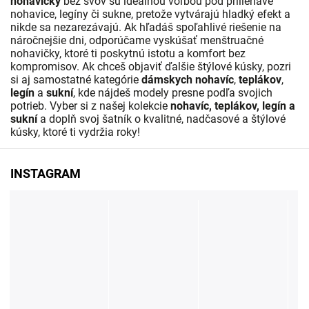
nohavičky
bez švov sú ideálnou voľbou pod priliehavé
nohavice, legíny či sukne, pretože vytvárajú hladký efekt a
nikde sa nezarezávajú. Ak hľadáš spoľahlivé riešenie na
náročnejšie dni, odporúčame vyskúšať menštruačné
nohavičky, ktoré ti poskytnú istotu a komfort bez
kompromisov. Ak chceš objaviť ďalšie štýlové kúsky, pozri
si aj samostatné kategórie
dámskych nohavíc
,
teplákov
,
legín
a
sukní
, kde nájdeš modely presne podľa svojich
potrieb. Vyber si z našej kolekcie
nohavíc, teplákov, legín a
sukní
a doplň svoj šatník o kvalitné, nadčasové a štýlové
kúsky, ktoré ti vydržia roky!
INSTAGRAM