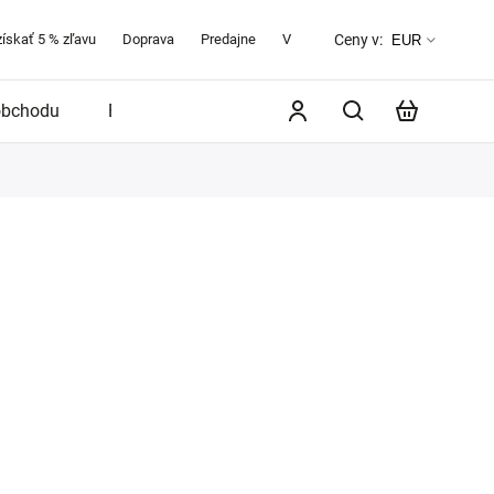
získať 5 % zľavu
Doprava
Predajne
Veľkostná tabuľka
O značke 
Ceny v:
EUR
obchodu
Blog