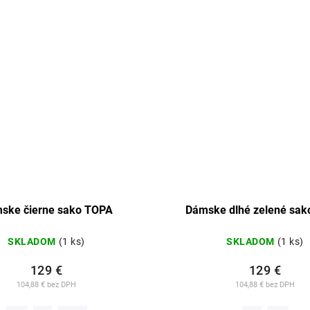
ske čierne sako TOPA
Dámske dlhé zelené sa
SKLADOM
(1 ks)
SKLADOM
(1 ks)
129 €
129 €
104,88 € bez DPH
104,88 € bez DPH