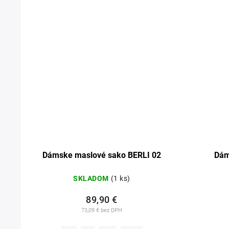
Dámske maslové sako BERLI 02
Dám
SKLADOM
(1 ks)
89,90 €
73,09 € bez DPH