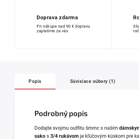
Doprava zdarma
Ro
Pri nákupe nad 90 € dopravu
Sl
zaplatíme za vás
roč
Popis
Súvisiace súbory (1)
Podrobný popis
Dodajte svojmu outfitu šmrnc s naším
dámskym
sako
s
3/4 rukávom
je kľúčovým kúskom pre kaž