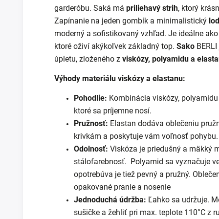
garderóbu. Saká má
priliehavý strih
, ktorý krás
Zapínanie na jeden gombík a minimalistický
lo
moderný a sofistikovaný vzhľad. Je ideálne ak
ktoré oživí akýkoľvek základný top.
Sako
BERLI 
úpletu, zloženého z
viskózy, polyamidu a elast
Výhody materiálu viskózy a elastanu:
Pohodlie:
Kombinácia viskózy, polyamidu 
ktoré sa príjemne nosí.
Pružnosť:
Elastan dodáva oblečeniu pružn
krivkám a poskytuje vám voľnosť pohybu.
Odolnosť:
Viskóza je priedušný a mäkký mat
stálofarebnosť. Polyamid sa vyznačuje v
opotrebúva je tiež pevný a pružný. Oblečen
opakované pranie a nosenie
Jednoduchá údržba:
Ľahko sa udržuje. Mô
sušičke a žehliť pri max. teplote 110°C z r