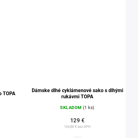
Dámske dlhé cyklámenové sako s dlhými
ko TOPA
rukávmi TOPA
SKLADOM
(1 ks)
129 €
104,88 € bez DPH