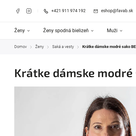
+421 911 974 192
eshop@favab.sk
Ženy
Ženy spodná bielizeň
Muži
Domov
Ženy
Saká a vesty
Krátke dámske modré sako BE
/
/
/
Krátke dámske modré 