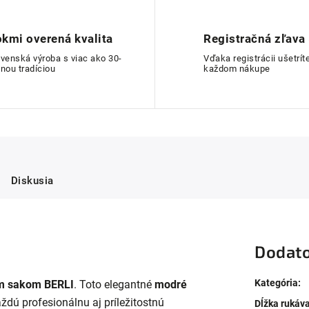
kmi overená kvalita
Registračná zľava
ovenská výroba s viac ako 30-
Vďaka registrácii ušetríte
nou tradíciou
každom nákupe
Diskusia
Dodato
Kategória
:
 sakom BERLI
. Toto elegantné
modré
dú profesionálnu aj príležitostnú
Dĺžka rukáv