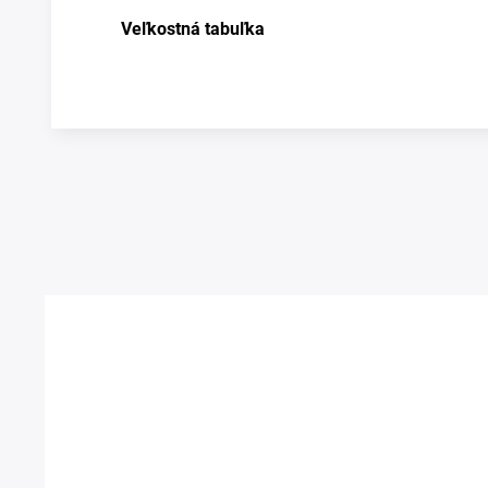
Veľkostná tabuľka
Prezerali ste si