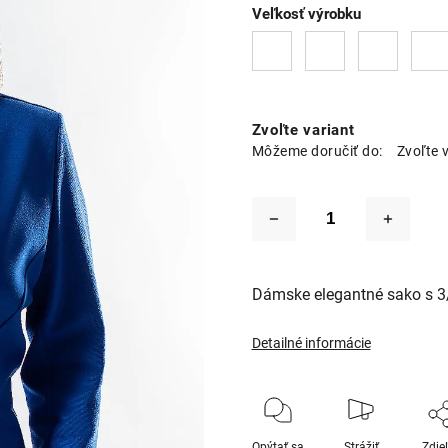
Veľkosť výrobku
Zvoľte variant
Môžeme doručiť do:
Zvoľte 
Dámske elegantné sako s 3
Detailné informácie
Opýtať sa
Strážiť
Zdie