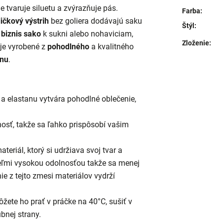
ne tvaruje siluetu a zvýrazňuje pás.
Farba
:
dičkový výstrih
bez goliera dodávajú saku
Štýl
:
o
biznis sako
k sukni alebo nohaviciam,
Zloženie
:
je vyrobené z
pohodlného
a kvalitného
anu
.
a elastanu vytvára pohodlné oblečenie,
osť, takže sa ľahko prispôsobí vašim
eriál, ktorý si udržiava svoj tvar a
eľmi vysokou odolnosťou takže sa menej
ie z tejto zmesi materiálov vydrží
žete ho prať v práčke na 40°C, sušiť v
ubnej strany.