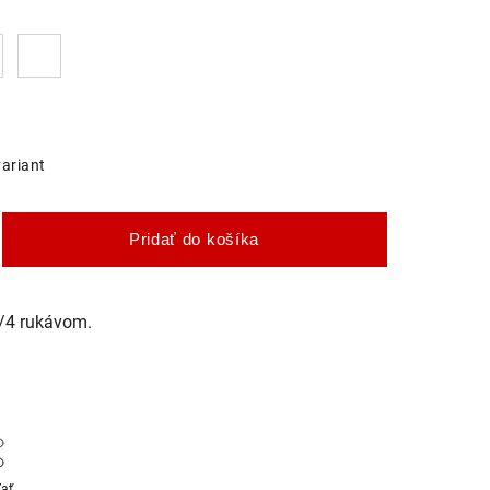
variant
Pridať do košíka
/4 rukávom.
ľať