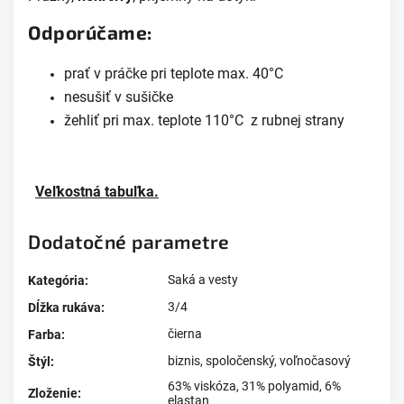
Odporúčame:
prať v práčke pri teplote max. 40°C
nesušiť v sušičke
žehliť pri max. teplote 110°C z rubnej strany
Veľkostná tabuľka.
Dodatočné parametre
Saká a vesty
Kategória
:
3/4
Dĺžka rukáva
:
čierna
Farba
:
biznis
,
spoločenský
,
voľnočasový
Štýl
:
63% viskóza, 31% polyamid, 6%
Zloženie
:
elastan