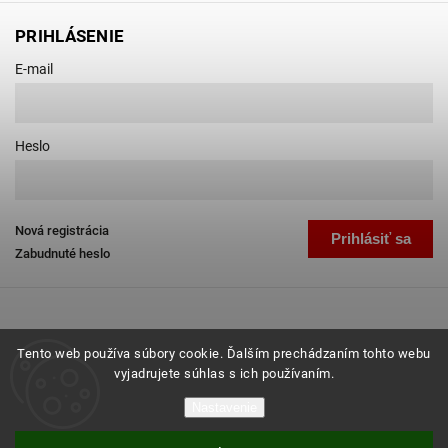
PRIHLÁSENIE
E-mail
Heslo
Nová registrácia
Prihlásiť sa
Zabudnuté heslo
Tento web používa súbory cookie. Ďalším prechádzaním tohto webu
vyjadrujete súhlas s ich používaním.
Copyright 2026
Favab.sk
. Všetky práva vyhradené.
Nastavenie
Grafický návrh vytvořil a nakódoval
Shoptak.cz