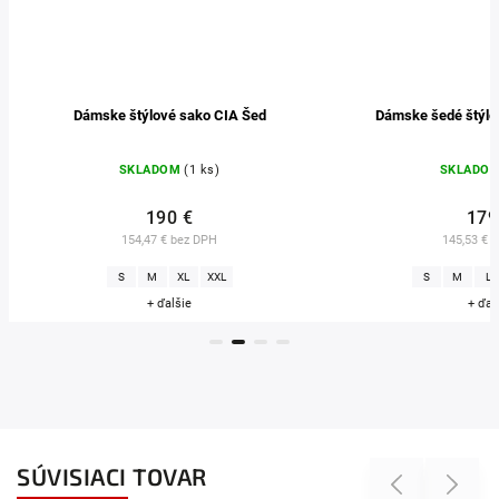
Dámske štýlové sako CIA Šed
Dámske šedé štýlov
SKLADOM
(1 ks)
SKLADOM
190 €
179 
154,47 € bez DPH
145,53 € b
S
M
XL
XXL
S
M
L
+ ďalšie
+ ďalš
SÚVISIACI TOVAR
Previous
Next