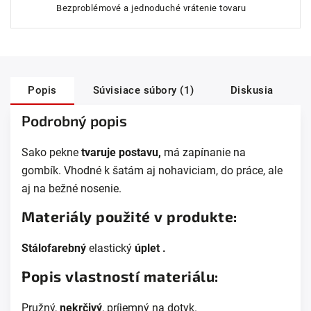
Bezproblémové a jednoduché vrátenie tovaru
Popis
Súvisiace súbory (1)
Diskusia
Podrobný popis
S
ako pekne
tvaruje postavu,
má zapínanie na
gombík
.
Vhodné k šatám aj nohaviciam, do práce, a
le
aj na bežné nosenie.
Materiály použité v produkte:
Stálofarebný
elastický
úplet
.
Popis vlastností materiálu:
Pružný,
nekrčivý
, príjemný na dotyk.