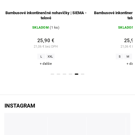
Bambusové inkontinenčné nohavičky | SIEMA -
Bambusové inkontinenč
telové
telo
SKLADOM
(1 ks)
SKLADOM
25,90 €
25,9
21,06 € bez DPH
21,06 € b
L
XXL
S
M
+ ďalšie
+ ďal
INSTAGRAM