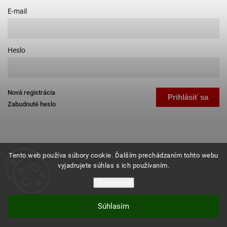
E-mail
Heslo
Nová registrácia
Prihlásiť sa
Zabudnuté heslo
Tento web používa súbory cookie. Ďalším prechádzaním tohto webu
vyjadrujete súhlas s ich používaním.
Copyright 2026
Favab.sk
. Všetky práva vyhradené.
Nastavenie
Grafický návrh vytvořil a nakódoval
Shoptak.cz
Súhlasím
Vytvoril Shoptet