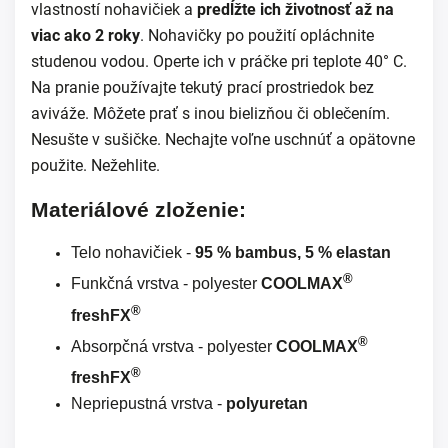
vlastností nohavičiek a
predĺžte ich životnosť až na
viac ako 2 roky
.
Nohavičky po použití opláchnite
studenou vodou. Operte ich v práčke pri teplote 40° C.
Na pranie používajte tekutý prací prostriedok bez
aviváže. Môžete prať s inou bielizňou či oblečením.
Nesušte v sušičke. Nechajte voľne uschnúť a opätovne
použite. Nežehlite.
Materiálové zloženie:
Telo nohavičiek -
95 % bambus, 5 % elastan
®
Funkčná vrstva - polyester
COOLMAX
®
freshFX
®
Absorpčná vrstva - polyester
COOLMAX
®
freshFX
Nepriepustná vrstva -
polyuretan