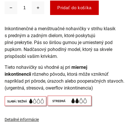
Pridať do košíka
Inkontinenčné a menštruačné nohavičky v strihu klasik
s predným a zadným dielom, ktoré poskytujú
plné
prekrytie. Pás so širšou gumou je umiestený pod
pupkom. Nadčasový pohodlný model, ktorý sa
skvele
prispôsobí vašim krivkám.
Tieto nohavičky sú vhodné aj pri
miernej
inkontinencii
rôzneho pôvodu, ktorá môže vzniknúť
napríklad pri pôrode, úrazoch alebo pooperačných stavoch.
(urgentná, stresová, owerflov inkontinencia)
Detailné informácie