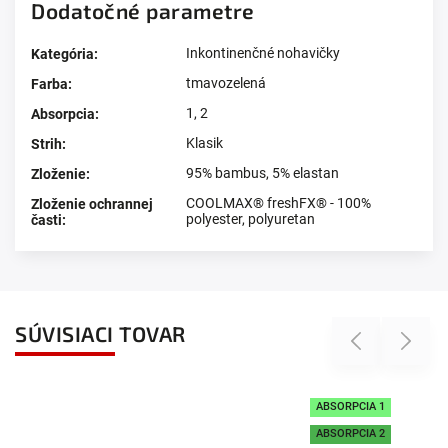
Dodatočné parametre
Inkontinenčné nohavičky
Kategória
:
tmavozelená
Farba
:
1, 2
Absorpcia
:
Klasik
Strih
:
95% bambus, 5% elastan
Zloženie
:
COOLMAX® freshFX® - 100%
Zloženie ochrannej
polyester, polyuretan
časti
:
SÚVISIACI TOVAR
Previous
Next
ABSORPCIA 1
ABSORPCIA 2