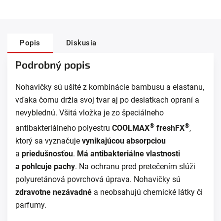
Popis
Diskusia
Podrobný popis
Nohavičky sú ušité z kombinácie bambusu a elastanu,
vďaka čomu držia svoj tvar aj po desiatkach opraní a
nevyblednú. Všitá vložka je zo špeciálneho
®
®
antibakteriálneho polyestru
COOLMAX
freshFX
,
ktorý sa vyznačuje
vynikajúcou absorpciou
a
priedušnosťou
.
Má antibakteriálne vlastnosti
a pohlcuje pachy
.
Na ochranu pred pretečením slúži
polyuretánová povrchová úprava. Nohavičky sú
zdravotne nezávadné
a neobsahujú chemické látky či
parfumy.