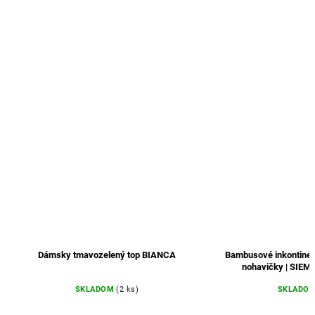
elený top BIANCA
Bambusové inkontinenčné a menštruačné
nohavičky | SIEMA - tmavozelené
OM
(2 ks)
SKLADOM
(2 ks)