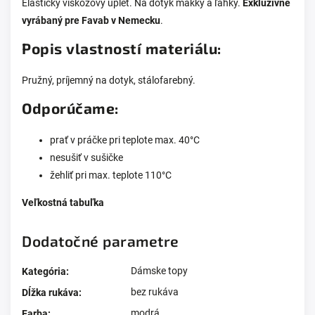
Elastický viskózový úplet. Na dotyk mäkký a ľahký.
Exkluzívne
vyrábaný pre Favab v Nemecku
.
Popis vlastností materiálu:
Pružný, príjemný na dotyk, stálofarebný.
Odporúčame:
prať v práčke pri teplote max. 40°C
nesušiť v sušičke
žehliť pri max. teplote 110°C
Veľkostná tabuľka
Dodatočné parametre
Dámske topy
Kategória
:
bez rukáva
Dĺžka rukáva
:
modrá
Farba
: