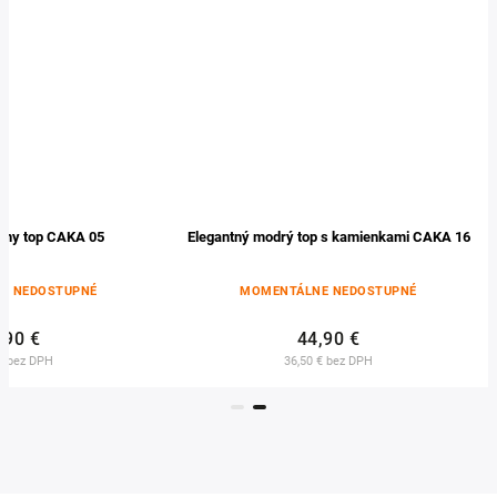
erny top CAKA 05
Elegantný modrý top s kamienkami CAKA 16
E NEDOSTUPNÉ
MOMENTÁLNE NEDOSTUPNÉ
,90 €
44,90 €
€ bez DPH
36,50 € bez DPH