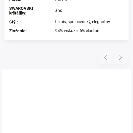
SWAROVSKI
áno
krštáliky
:
biznis
,
spoločenský
,
elegantný
Štýl
:
94% viskóza, 6% elastan
Zloženie
:
Prezerali ste si
Previous
Next