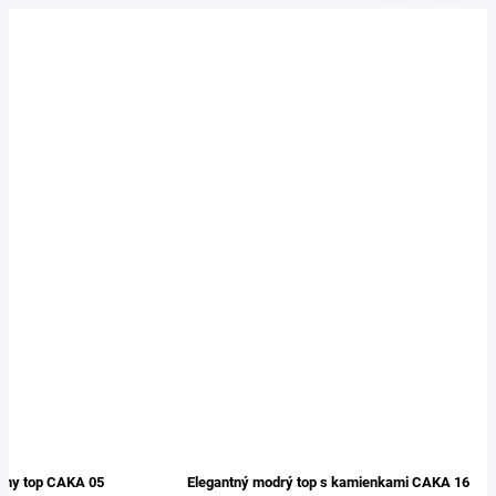
 čierny top CAKA 05
Elegantný modrý top s kamienkami CAKA 16