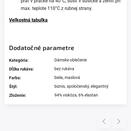
prať v práčke na 40°C, sušiť v sušičke a žehliť pri
max. teplote 110°C z rubnej strany.
Veľkostná tabuľka
Dodatočné parametre
Dámske oblečenie
Kategória
:
bez rukáva
Dĺžka rukáva
:
biela
,
maslová
Farba
:
biznis
,
spoločenský
,
elegantný
Štýl
:
94% viskóza, 6% elastan
Zloženie
:
Prezerali ste si
Previous
Next