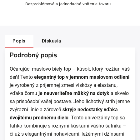
Bezproblémové a jednoduché vrátenie tovaru
Popis
Diskusia
Podrobný popis
Očarujúci maslovo biely top – kúsok, ktorý rozžiari váš
deň! Tento
elegantný top v jemnom maslovom odtieni
je vyrobený z príjemnej zmesi viskózy a elastanu,
vďaka čomu
je neuveriteľne mäkký na dotyk
a skvelo
sa prispôsobí vašej postave. Jeho lichotivý strih jemne
zvýrazní línie a zároveň
skryje nedostatky vďaka
dvojitému prednému dielu
. Tento univerzálny top sa
ľahko kombinuje s rôznymi kúskami vášho šatníka –
či už s elegantnými nohavicami, ležérnymi džínsami