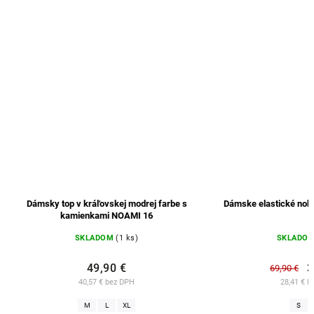
ky top v kráľovskej modrej farbe s
Dámske elastické nohavice SVA
kamienkami NOAMI 16
SKLADOM
(1 ks)
SKLADOM
(2 ks)
49,90 €
34,95 €
69,90 €
40,57 € bez DPH
28,41 € bez DPH
M
L
XL
S
L